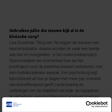
Gebruiken jullie die nieuwe kijk al in de
klinische zorg?
Lisa Goudman: “Nog niet. Nu krijgen de mensen een
neuromodulator, daarna worden ze vaak een beetje
aan hun lot overgelaten. In het onderzoeksproject
Opera bekijken we momenteel hoe we het
posttraject voor de patiënten kunnen verbeteren, met
een multidisciplinaire aanpak. Een psycholoog legt
bijvoorbeeld uit hoe je dagen met meer pijn overwint,
een kinesitherapeut geeft cardiotraining en
oefeningen om de stabiliteit van buik- en rugspieren
te verbeteren, een ergotherapeut adviseert mensen
met een ergonomisch belastend beroep, een diëtist
geeft voedingstips.”