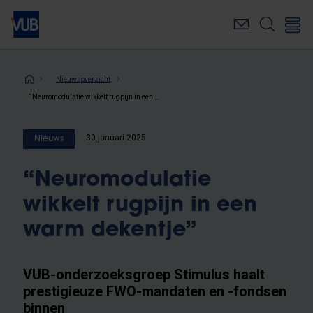
Overslaan
en
naar
de
inhoud
Kruimelpad
Nieuwsoverzicht
gaan
“Neuromodulatie wikkelt rugpijn in een warm dekentje”
30 januari 2025
Nieuws
“Neuromodulatie
wikkelt rugpijn in een
warm dekentje”
VUB-onderzoeksgroep Stimulus haalt
prestigieuze FWO-mandaten en -fondsen
binnen