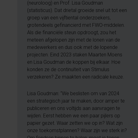
(neuroloog) en Prof. Lisa Goudman
(statisticus). Dat drietal groeide snel uit tot een
groep van een vijftiental onderzoekers,
grotendeels gefinancierd met FWO-middelen.
Als die financiële steun opdroogt, zou het
meteen afgelopen zijn met de lonen van de
medewerkers en dus ook met de lopende
projecten. Eind 2023 staken Maarten Moens
en Lisa Goudman de koppen bij elkaar. Hoe
konden ze de continuïteit van Stimulus
verzekeren? Ze maakten een radicale keuze.
Lisa Goudman: “We beslisten om van 2024
een strategisch jaar te maken, door amper te
publiceren en ons voltijds aan aanvragen te
wijden. Eerst hebben we een paar pijlers op
papier gezet. Waar zetten we op in? Wat zijn
onze toekomstplannen? Waar zijn we sterk in?
Om fondsen binnen te halen, moet je tonen