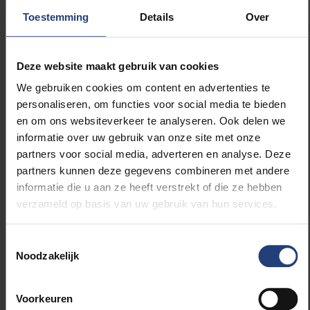
Toestemming
Details
Over
Wat is jullie kijk op pijnmediatie? Rugpatiënten
nemen vaak zware opiaten.
Maarten Moens: “Volgens internationale richtlijnen
Deze website maakt gebruik van cookies
mag je opiaten eigenlijk alleen voorschrijven bij
We gebruiken cookies om content en advertenties te
kanker. Er is het probleem van de gewenning: de
personaliseren, om functies voor social media te bieden
patiënt heeft steeds meer nodig om de pijn te
en om ons websiteverkeer te analyseren. Ook delen we
onderdrukken. Het risico op verslaving of een
informatie over uw gebruik van onze site met onze
overdosis is ook groot. Toch worden ze veelvuldig
partners voor social media, adverteren en analyse. Deze
voorgeschreven, ter goeder trouw, omdat zenuwpijn
partners kunnen deze gegevens combineren met andere
zo erg is. Bijna iedereen die voor neuromodulatie in
informatie die u aan ze heeft verstrekt of die ze hebben
aanmerking komt, neemt op dat moment opiaten.
verzameld op basis van uw gebruik van hun services.
We beseffen dat die pijnmedicatie interfereert met de
neuromodulatie. Je stemt de neuromodulatie
Toestemmingsselectie
bijvoorbeeld af op het pijnniveau mét opiaten, terwijl
Noodzakelijk
de patiënt die achteraf zal afbouwen. Helemaal
stoppen lukt bijna nooit. Ontwennen van opiaten is
zeer zwaar, de kans op hervallen is groot. Patiënten
Voorkeuren