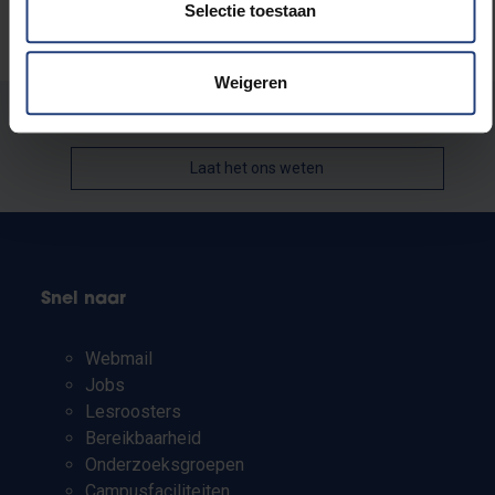
Selectie toestaan
Weigeren
Stond er een fout op deze pagina?
Laat het ons weten
Snel naar
Webmail
Jobs
Lesroosters
Bereikbaarheid
Onderzoeksgroepen
Campusfaciliteiten