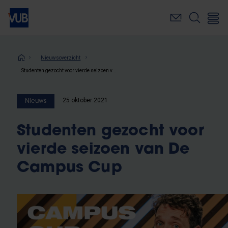
Overslaan
en
naar
de
inhoud
Kruimelpad
Nieuwsoverzicht
gaan
Studenten gezocht voor vierde seizoen van De Campus Cup
25 oktober 2021
Nieuws
Studenten gezocht voor
vierde seizoen van De
Campus Cup