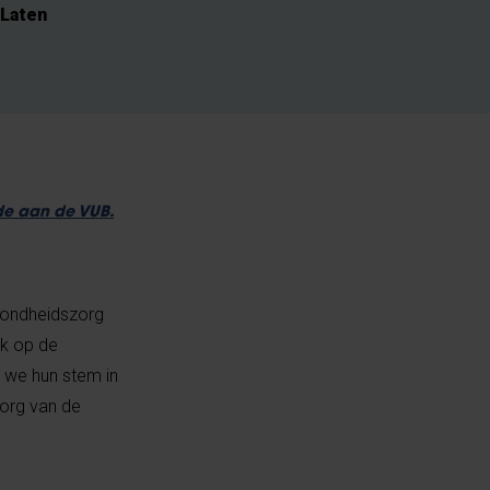
 Laten
nde aan de VUB.
ezondheidszorg
ik op de
 we hun stem in
zorg van de