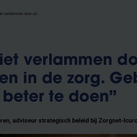
“Laat je niet verlammen door uitdagingen in de zorg. Gebruik ze om het beter te doen”
niet verlammen d
en in de zorg. Ge
 beter te doen”
n, adviseur strategisch beleid bij Zorgnet-Icur