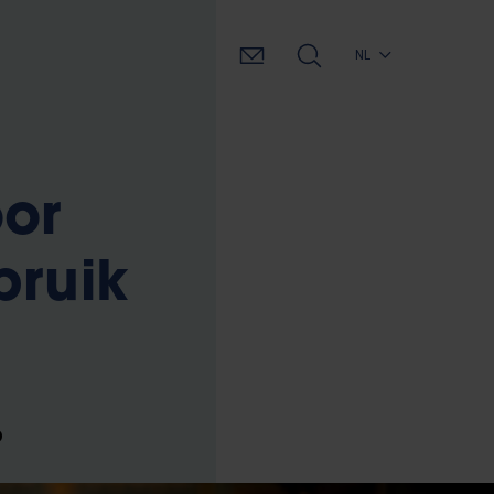
NL
oor
bruik
o