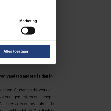
. Wat ik in die periode erg
ct tussen studenten en
Marketing
druk op je hebben nagelaten?
e dat ik volgde, was een les van
sie en bezieling over
Alles toestaan
dit is waar ik hoor. Hier wil ik
en vandaag anders is dan in
udenten. Studenten die werk en
oot engagement, en dat schepte
Sinds covid is er meer afstands-
 veel flexibiliteit. Praktisch is