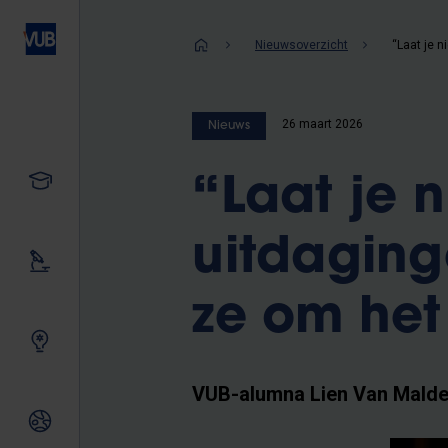
Overslaan
en
Kruimelpad
Nieuwsoverzicht
naar
de
inhoud
26 maart 2026
Nieuws
gaan
Studeren
“Laat je 
uitdaging
Ons onderzoek
ze om het
Samen innoveren
VUB-alumna Lien Van Maldere
Internationale relaties