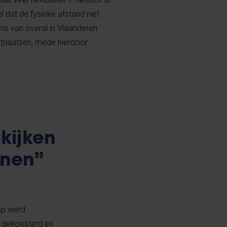
 dat de fysieke afstand niet
ons van overal in Vlaanderen
rplaatsen, mede hierdoor
kijken
nnen”
 op werd
d gekoesterd en