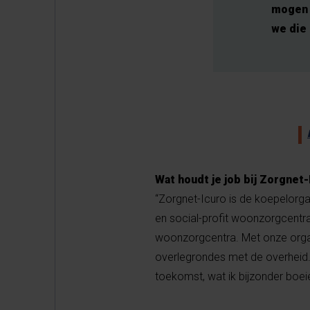
mogen o
we die 
Wat houdt je job bij Zorgnet-
“Zorgnet-Icuro is de koepelorga
en social-profit woonzorgcentra
woonzorgcentra. Met onze orga
overlegrondes met de overheid.
toekomst, wat ik bijzonder boeie