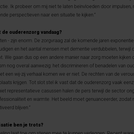
ctie. Ik probeer om mij niet te laten beïnvloeden door impulsen,
ende perspectieven naar een situatie te kijken.”
t de ouderenzorg vandaag?
eiten - zijn enorm. De zorgvraag zal de komende jaren exponentie
oudigen en het aantal mensen met dementie verdubbelen, terwijl
krimpt. We gaan dus op een andere manier naar zorg moeten kijken
sm nog overal aanwezig: het discrimineren of benadelen van ou
t een wij-zij verhaal komen we er niet. De rechten van de vero
aats krijgen. Tot slot stel ik vast dat de ouderenzorg vaak eenzij
 representatieve casussen halen de pers terwijl de sector ongelo
fessionaliteit en warmte. Het beeld moet genuanceerder, zodat
iveerd blijven.”
satie ben je trots?
eling laat toe om stenen mee te kunnen verleggen. Recent war