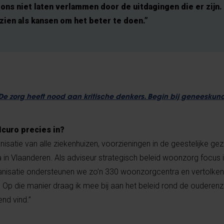
ns niet laten verlammen door de uitdagingen die er zijn.
zien als kansen om het beter te doen.”
De zorg heeft nood aan kritische denkers. Begin bij geneesku
Icuro precies in?
nisatie van alle ziekenhuizen, voorzieningen in de geestelijke g
 in Vlaanderen. Als adviseur strategisch beleid woonzorg focus 
nisatie ondersteunen we zo’n 330 woonzorgcentra en vertolken
 Op die manier draag ik mee bij aan het beleid rond de ouderen
nd vind.”