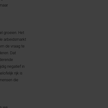
 maar
el groeien. Het
 de arbeidsmarkt
 om de vraag te
deren. Dat
uderende
dig negatief in
felijk rijk is
 mensen die
en we