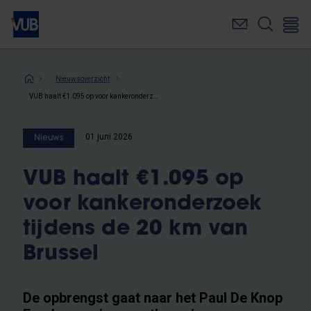
Overslaan
en
naar
de
inhoud
Kruimelpad
Nieuwsoverzicht
gaan
VUB haalt €1.095 op voor kankeronderzoek tijdens de 20 km van Brussel
01 juni 2026
Nieuws
VUB haalt €1.095 op
voor kankeronderzoek
tijdens de 20 km van
Brussel
De opbrengst gaat naar het Paul De Knop