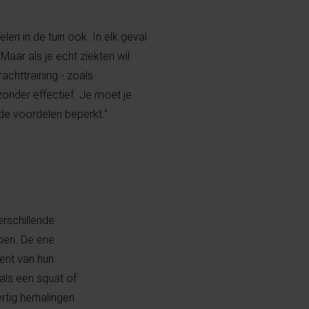
en in de tuin ook. In elk geval
 Maar als je echt ziekten wil
achttraining - zoals
zonder effectief. Je moet je
 de voordelen beperkt.”
rschillende
doen. De ene
cent van hun
als een squat of
rtig herhalingen