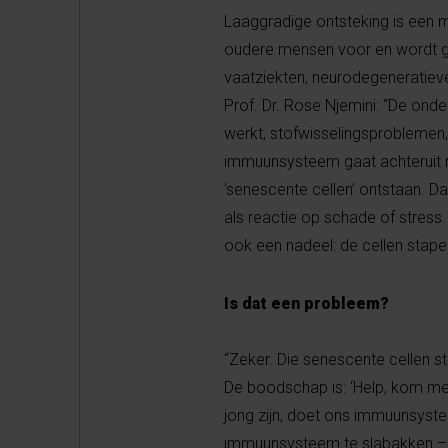
Laaggradige ontsteking is een mi
oudere mensen voor en wordt ge
vaatziekten, neurodegeneratie
Prof. Dr. Rose Njemini: “De on
werkt, stofwisselingsproblemen,
immuunsysteem gaat achteruit me
‘senescente cellen’ ontstaan. Da
als reactie op schade of stress.
ook een nadeel: de cellen stapel
Is dat een probleem?
“Zeker. Die senescente cellen s
De boodschap is: ‘Help, kom me
jong zijn, doet ons immuunsyst
immuunsysteem te slabakken – 