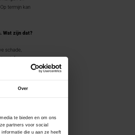
 Op termijn kan
 Wat zijn dat?
eve schade,
ntensief
s die aan hoge
Over
en of
ectief"
 media te bieden en om ons
ze partners voor social
nformatie die u aan ze heeft