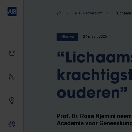
Overslaan
en
Kruimelpad
Nieuwsoverzicht
naar
de
inhoud
24 maart 2025
Nieuws
gaan
Studeren
“Lichaam
krachtigs
Ons onderzoek
ouderen”
Samen innoveren
Prof. Dr. Rose Njemini neem
Academie voor Geneeskun
Internationale relaties