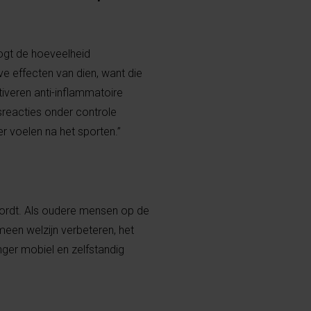
oogt de hoeveelheid
eve effecten van dien, want die
tiveren anti-inflammatoire
reacties onder controle
r voelen na het sporten.”
wordt. Als oudere mensen op de
een welzijn verbeteren, het
nger mobiel en zelfstandig