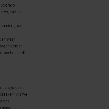
vooral bij
tes, hart- en
t minder goed
t er meer
 terechtkomen,
, maar het heeft
immuunsysteem.
orzaken!’ Als we
nt ons
n hangen en