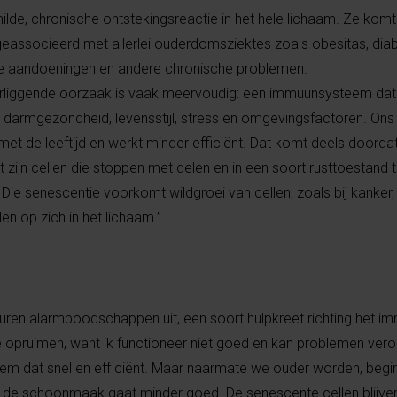
lde, chronische ontstekingsreactie in het hele lichaam. Ze komt 
associeerd met allerlei ouderdomsziektes zoals obesitas, diabe
ve aandoeningen en andere chronische problemen.
derliggende oorzaak is vaak meervoudig: een immuunsysteem da
 darmgezondheid, levensstijl, stress en omgevingsfactoren. Ons
t de leeftijd en werkt minder efficiënt. Dat komt deels doorda
t zijn cellen die stoppen met delen en in een soort rusttoestand
 Die senescentie voorkomt wildgroei van cellen, zoals bij kanker
en op zich in het lichaam.”
turen alarmboodschappen uit, een soort hulpkreet richting het 
 opruimen, want ik functioneer niet goed en kan problemen vero
eem dat snel en efficiënt. Maar naarmate we ouder worden, begi
de schoonmaak gaat minder goed. De senescente cellen blijve