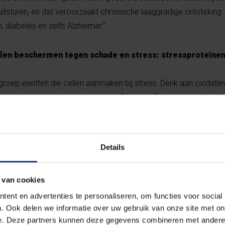
itsturen, en dat veroorzaakt chronische laaggradige ontsteking.
 diabetes en zelfs Alzheimer.”
llen beschermen tegen schade en stress: stressproteïnen.
 groep eiwitten die cellen aanmaken bij stress. Denk aan oxidati
e mutaties en andere bedreigingen. Eén specifieke groep die wij i
roteins’ of HSP’s. Die zijn voor het eerst ontdekt bij fruitvliegje
d - vandaar de naam.”
Details
ining - zoals gewichtheff
 van cookies
aining - is bijzonder eff
ent en advertenties te personaliseren, om functies voor social
. Ook delen we informatie over uw gebruik van onze site met on
e. Deze partners kunnen deze gegevens combineren met andere i