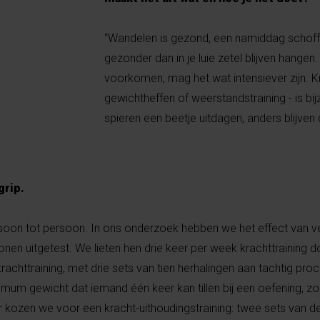
“Wandelen is gezond, een namiddag schoffel
gezonder dan in je luie zetel blijven hangen.
voorkomen, mag het wat intensiever zijn. Kr
gewichtheffen of weerstandstraining - is bij
spieren een beetje uitdagen, anders blijven
grip.
soon tot persoon. In ons onderzoek hebben we het effect van ve
onen uitgetest. We lieten hen drie keer per week krachttraining 
achttraining, met drie sets van tien herhalingen aan tachtig pro
um gewicht dat iemand één keer kan tillen bij een oefening, zo
kozen we voor een kracht-uithoudingstraining: twee sets van de