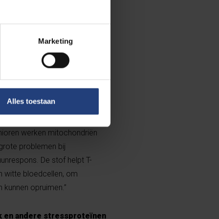
Marketing
en soort hulpje dat ervoor zorgt
en zich goed vouwen, zodat ze hun
aliteit. Heat shock protein 70
Alles toestaan
 mitochondriën goed
centrales van de cel: ze leveren
senioren werken mitochondriën
grote problemen bij
nrespons. De stof helpt T-
an witte bloedcellen, om
n kunnen opruimen.”
k en andere stressproteïnen