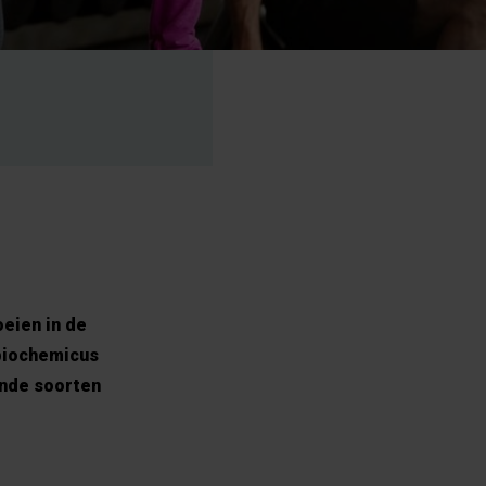
eien in de
 biochemicus
ende soorten