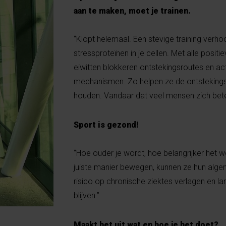
aan te maken, moet je trainen.
“Klopt helemaal. Een stevige training verh
stressproteïnen in je cellen. Met alle positi
eiwitten blokkeren ontstekingsroutes en ac
mechanismen. Zo helpen ze de ontstekings
houden. Vandaar dat veel mensen zich bete
Sport is gezond!
“Hoe ouder je wordt, hoe belangrijker het 
juiste manier bewegen, kunnen ze hun algem
risico op chronische ziektes verlagen en la
blijven.”
Maakt het uit wat en hoe je het doet?