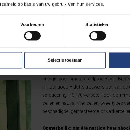
erzameld op basis van uw gebruik van hun services.
Wat doen die stressproteïnen?
Voorkeuren
Statistieken
“In de cel werken HSP’s onder andere als e
dat eiwitten stabiel blijven, niet afbreken 
werk kunnen doen. Elke type heeft zijn speci
Selectie toestaan
(HSP70) zorgt er bijvoorbeeld voor dat de
functioneren. Mitochondriën zijn de energie
energie voor bijna alle celprocessen. Bij 
minder goed – dat is trouwens een van de 
veroudering. HSP70 verbetert ook de immuu
cellen en natural killer cellen, twee types v
beschadigde, geïnfecteerde of kankercelle
Opmerkelijk: om die nuttige heat shoc