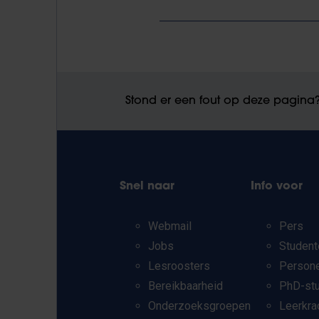
Stond er een fout op deze pagina
Snel naar
Info voor
Webmail
Pers
Jobs
Student
Lesroosters
Person
Bereikbaarheid
PhD-st
Onderzoeksgroepen
Leerkra