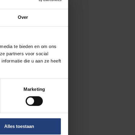
 op basis van
n,
Over
het bijzonder
 media te bieden en om ons
 VUB),
Karen
ze partners voor social
 en farmacie)
nformatie die u aan ze heeft
nderen en
 scholen uit
s een goed beeld
Marketing
rijkende manier
dering in de
Alles toestaan
erkers door