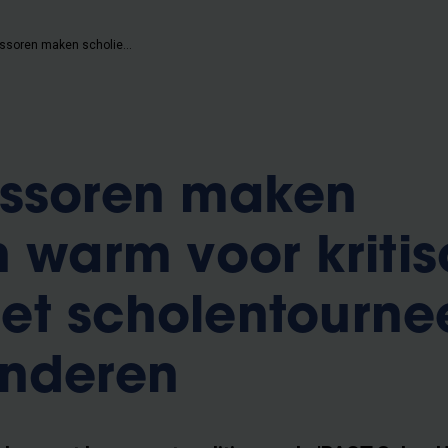
VUB-professoren maken scholieren warm voor kritisch denken met scholentournee door Vlaanderen
essoren maken
n warm voor kriti
et scholentourne
anderen