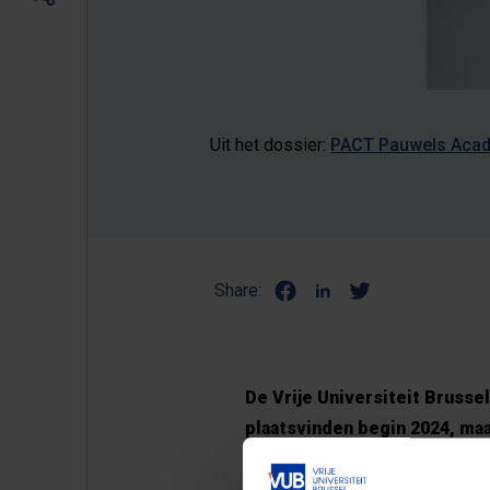
Uit het dossier:
PACT Pauwels Acade
Share:
De Vrije Universiteit Brussel
plaatsvinden begin 2024, ma
krijgen dan het bezoek van 
een gastles geeft rond een a