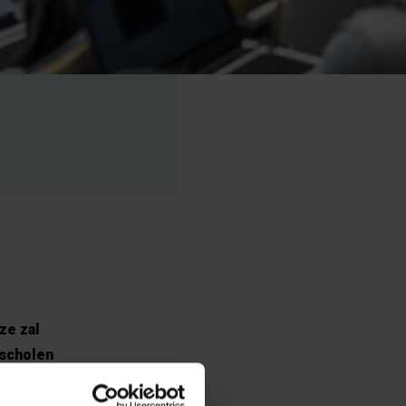
ze zal
 scholen
n hun ouders
at.
PACT
staat