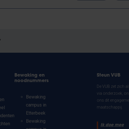
?
Bewaking en
Steun VUB
noodnummers
De VUB zet zich a
via onderzoek, on
Bewaking
en
ons dit engagemen
campus in
eel
maatschappij.
Etterbeek
udenten
Bewaking
chten
Ik doe mee