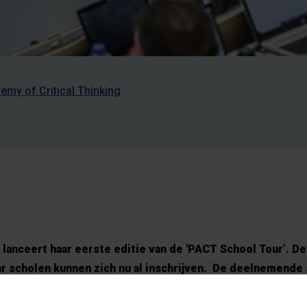
my of Critical Thinking
 lanceert haar eerste editie van de 'PACT School Tour’. De
ar scholen kunnen zich nu al inschrijven. De deelnemende
een VUB-professor die de scholieren van de derde graad e
ctueel boeiend thema waarin kritisch denken centraal sta