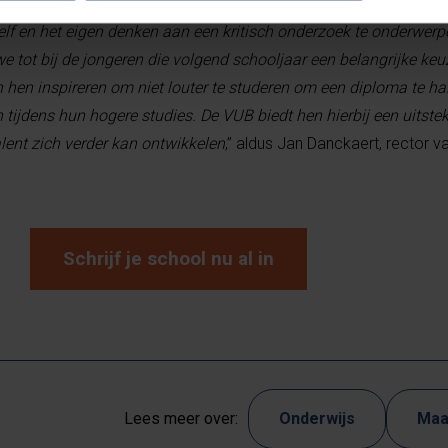
e durven stellen om zo tot nieuwe inzichten en oplossingen te k
elf en het eigen denken aan een kritisch onderzoek te onderwer
 tot bij de jongeren die volgend schooljaar een belangrijke ke
 hen inspireren om niet louter te studeren om een diploma te h
tijdens hun hogere studies. De VUB biedt hen hierbij een uitste
lent zich verder kan ontwikkelen
,” aldus Jan Danckaert, rector 
Schrijf je school nu al in
Lees meer over:
Onderwijs
Maa