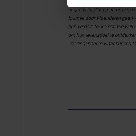
kritisch onze kennis in vraag t
dagen we iedereen uit om zichz
tournee door Vlaanderen gaan we
hun verdere toekomst. We willen
om hun levensdoel te ontdekken 
voedingsbodem waar kritisch ta