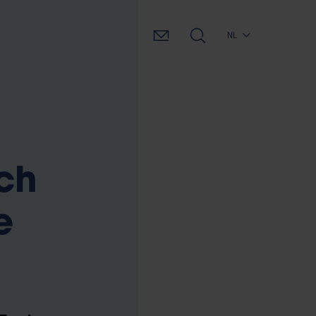
NL
sch
e