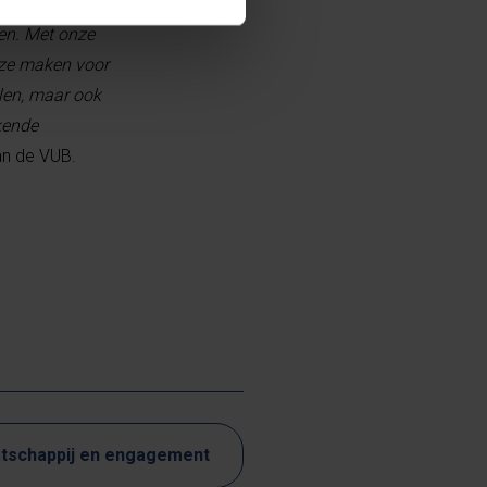
omen. Met PACT
pen. Met onze
uze maken voor
alen, maar ook
kende
van de VUB.
tschappij en engagement