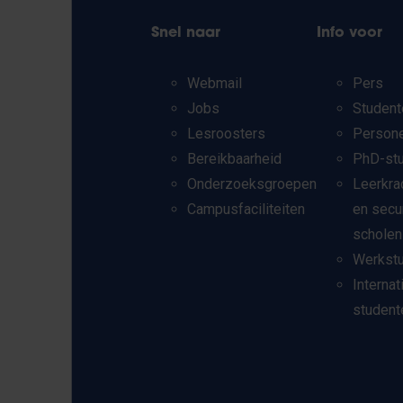
Snel naar
Info voor
Webmail
Pers
Jobs
Student
Lesroosters
Person
Bereikbaarheid
PhD-st
Onderzoeksgroepen
Leerkra
Campusfaciliteiten
en secu
scholen
Werkst
Internat
student