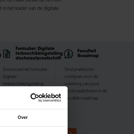
in het kader van de digitale
Formulier: Digitale
Faculteit
terbeschikkingstelling
t
Roadmap
doctoraatproefschrift
Download het formulier '
Vind praktische
Digitale
richtlijnen voor de
terbeschikkingstelling
indiening van jouw
doctoraatproefschrift'.
doctoraatsthesis in de
faculteit roadmap.
Over