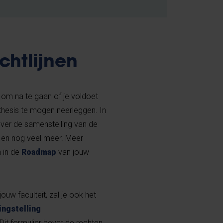
chtlijnen
om na te gaan of je voldoet
thesis te mogen neerleggen. In
over de samenstelling van de
e en nog veel meer. Meer
n in de
Roadmap
van jouw
ouw faculteit, zal je ook het
ingstelling
Dit formulier bevat de rechten