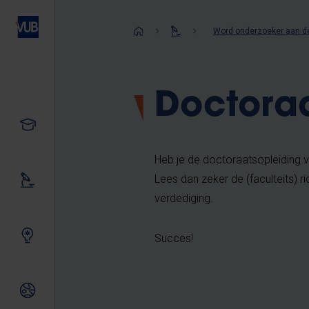
Overslaan
en
Kruimelpad
Word onderzoeker aan d
naar
de
inhoud
Doctora
gaan
Studeren
Heb je de doctoraatsopleiding v
Lees dan zeker de (faculteits) ri
Ons onderzoek
verdediging.
Samen innoveren
Succes!
Internationale relaties