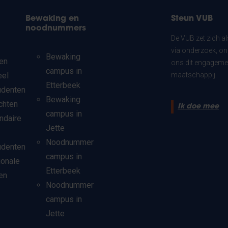
Bewaking en
Steun VUB
noodnummers
De VUB zet zich a
via onderzoek, on
Bewaking
en
ons dit engagemen
campus in
eel
maatschappij.
Etterbeek
udenten
Bewaking
chten
Ik doe mee
campus in
ndaire
Jette
Noodnummer
udenten
campus in
ionale
Etterbeek
en
Noodnummer
campus in
Jette