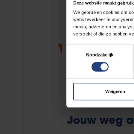
Deze website maakt gebruik
We gebruiken cookies om cont
websiteverkeer te analyseren
media, adverteren en analys
verstrekt of die ze hebben v
Geplan
Toestemmingsselectie
Noodzakelijk
doctora
Geen resultaten gevonden.
Weigeren
Jouw weg al