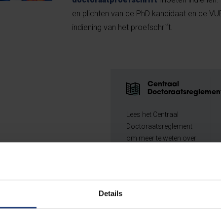
en plichten van de PhD kandidaat en de VUB 
indiening van het proefschrift.
Centraal
Doctoraatsreglemen
Lees het Centraal
Doctoraatsreglement
om meer te weten over
(faculteits) procedures
en richtlijnen in verband
met het neerleggen en
het verdedigen van jouw
Details
thesis.