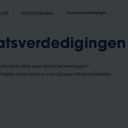
e VUB
Word PhD-kandidaat
Doctoraatsverdedigingen
atsverdedigingen
oltooid en wil je jouw doctoraat neerleggen?
chtlijnen na en bereid je voor op jouw interne en publieke