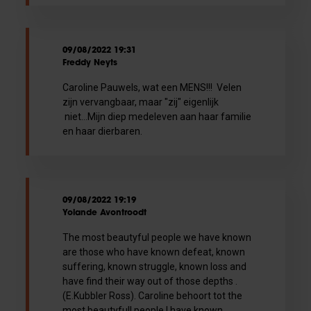
09/08/2022 19:31
Freddy Neyts
Caroline Pauwels, wat een MENS!!! Velen
zijn vervangbaar, maar "zij" eigenlijk
niet...Mijn diep medeleven aan haar familie
en haar dierbaren.
09/08/2022 19:19
Yolande Avontroodt
The most beautyful people we have known
are those who have known defeat, known
suffering, known struggle, known loss and
have find their way out of those depths .
(E.Kubbler Ross). Caroline behoort tot the
most beautyfull people I have known.