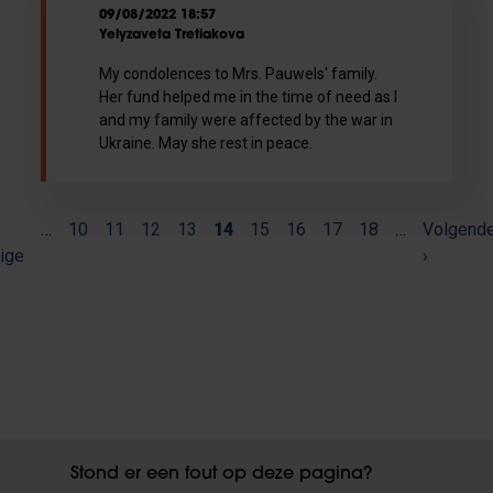
09/08/2022 18:57
Yelyzaveta Tretiakova
My condolences to Mrs. Pauwels' family.
Her fund helped me in the time of need as I
and my family were affected by the war in
Ukraine. May she rest in peace.
(current)
…
Paginering
10
11
12
13
14
15
16
17
18
…
Volgend
ige
›
Stond er een fout op deze pagina?