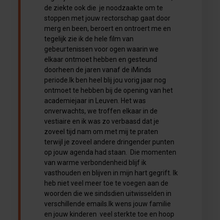
de ziekte ook die je noodzaakte om te
stoppen met jouw rectorschap gaat door
merg en been, beroert en ontroert me en
tegelijk zie ik de hele film van
gebeurtenissen voor ogen waarin we
elkaar ontmoet hebben en gesteund
doorheen de jaren vanaf de iMinds
periode.Ik ben heel blij jou vorig jaar nog
ontmoet te hebben bij de opening van het
academiejaar in Leuven. Het was
onverwachts, we troffen elkaar in de
vestiaire en ik was zo verbaasd dat je
zoveel tijd nam om met mij te praten
terwijl je zoveel andere dringender punten
op jouw agenda had staan. Die momenten
van warme verbondenheid blijf ik
vasthouden en blijven in mijn hart gegrift. Ik
heb niet veel meer toe te voegen aan de
woorden die we sindsdien uitwisselden in
verschillende emails.Ik wens jouw familie
en jouw kinderen veel sterkte toe en hoop