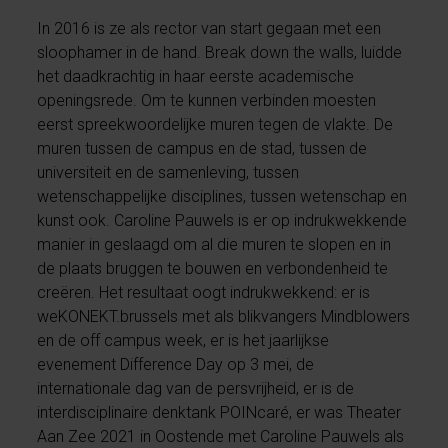
In 2016 is ze als rector van start gegaan met een
sloophamer in de hand. Break down the walls, luidde
het daadkrachtig in haar eerste academische
openingsrede. Om te kunnen verbinden moesten
eerst spreekwoordelijke muren tegen de vlakte. De
muren tussen de campus en de stad, tussen de
universiteit en de samenleving, tussen
wetenschappelijke disciplines, tussen wetenschap en
kunst ook. Caroline Pauwels is er op indrukwekkende
manier in geslaagd om al die muren te slopen en in
de plaats bruggen te bouwen en verbondenheid te
creëren. Het resultaat oogt indrukwekkend: er is
weKONEKT.brussels met als blikvangers Mindblowers
en de off campus week, er is het jaarlijkse
evenement Difference Day op 3 mei, de
internationale dag van de persvrijheid, er is de
interdisciplinaire denktank POINcaré, er was Theater
Aan Zee 2021 in Oostende met Caroline Pauwels als