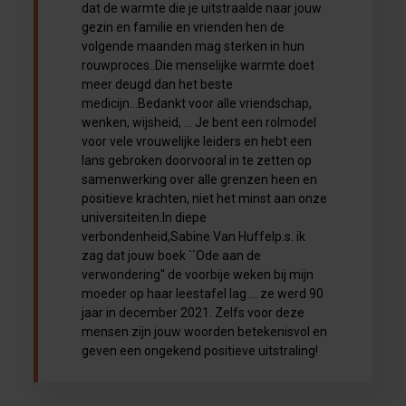
dat de warmte die je uitstraalde naar jouw
gezin en familie en vrienden hen de
volgende maanden mag sterken in hun
rouwproces..Die menselijke warmte doet
meer deugd dan het beste
medicijn...Bedankt voor alle vriendschap,
wenken, wijsheid, ... Je bent een rolmodel
voor vele vrouwelijke leiders en hebt een
lans gebroken doorvooral in te zetten op
samenwerking over alle grenzen heen en
positieve krachten, niet het minst aan onze
universiteiten.In diepe
verbondenheid,Sabine Van Huffelp.s. ik
zag dat jouw boek ``Ode aan de
verwondering'' de voorbije weken bij mijn
moeder op haar leestafel lag ... ze werd 90
jaar in december 2021. Zelfs voor deze
mensen zijn jouw woorden betekenisvol en
geven een ongekend positieve uitstraling!