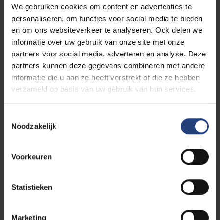
de VUB, op Brussel, maar vooral op zoveel
We gebruiken cookies om content en advertenties te
mensen - waaronder mezelf - je was een
personaliseren, om functies voor social media te bieden
ontzettend inspirerende leider. Ode aan de
en om ons websiteverkeer te analyseren. Ook delen we
verwondering! Oprecht medeleven,
informatie over uw gebruik van onze site met onze
Tamara
partners voor social media, adverteren en analyse. Deze
partners kunnen deze gegevens combineren met andere
informatie die u aan ze heeft verstrekt of die ze hebben
verzameld op basis van uw gebruik van hun services.
09/08/2022 23:06
Anne-Janine Kleij
Toestemmingsselectie
Veel sterkte voor haar familie en vrienden
Noodzakelijk
Voorkeuren
09/08/2022 22:43
Dora Dhont
Statistieken
Mijn oprechte deelneming aan de familie.
Ook al kende ik Mw Caroline niet
persoonlijk, ze was een lieve , innemende
Marketing