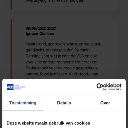
overdrijving, als het over jou gaat.
09/08/2022 23:27
Ignace Glorieux
Inspirerend, gedreven, warm, enthousiast,
goedlachs, steeds positief. Bedankt
Caroline voor wat je voor de VUB en ook
voor vele andere mensen hebt betekent.
Bedankt ook voor de mooie gesprekken
samen, ik zal je missen. Veel sterkte aan
de familie.
Toestemming
Details
Over
09/08/2022 23:18
Tamara De Bruecker
Deze website maakt gebruik van cookies
Ontzettend veel dank voor je impact - op