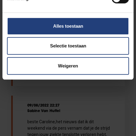
vrouw, droeg haar in mijn hart! Zo spijtig
dat dit afscheid veel te vroeg kwam. Leef
heel hard met u mee.Dora
Alles toestaan
Selectie toestaan
09/08/2022 22:27
Patrick De Roose
Onze oprechte deelneming aan de hele
Weigeren
familie. Veel sterkte in deze moeilijke tijd.
Patrick en familie
09/08/2022 22:27
Sabine Van Huffel
beste Caroline,het nieuws dat ik dit
weekend via de pers vernam dat je de strijd
tegen jouw ziekte tenslotte verloren hebt,