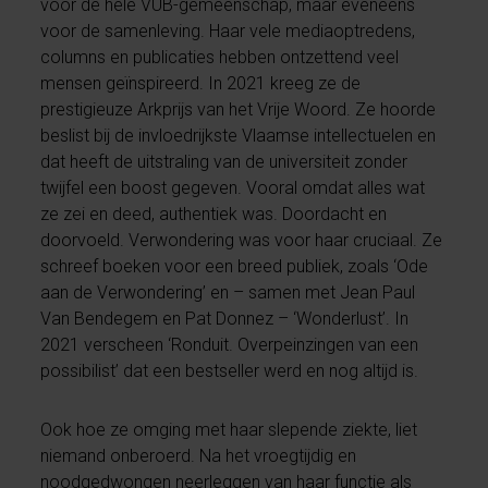
voor de hele VUB-gemeenschap, maar eveneens
voor de samenleving. Haar vele mediaoptredens,
columns en publicaties hebben ontzettend veel
mensen geïnspireerd. In 2021 kreeg ze de
prestigieuze Arkprijs van het Vrije Woord. Ze hoorde
beslist bij de invloedrijkste Vlaamse intellectuelen en
dat heeft de uitstraling van de universiteit zonder
twijfel een boost gegeven. Vooral omdat alles wat
ze zei en deed, authentiek was. Doordacht en
doorvoeld. Verwondering was voor haar cruciaal. Ze
schreef boeken voor een breed publiek, zoals ‘Ode
aan de Verwondering’ en – samen met Jean Paul
Van Bendegem en Pat Donnez – ‘Wonderlust’. In
2021 verscheen ‘Ronduit. Overpeinzingen van een
possibilist’ dat een bestseller werd en nog altijd is.
Ook hoe ze omging met haar slepende ziekte, liet
niemand onberoerd. Na het vroegtijdig en
noodgedwongen neerleggen van haar functie als