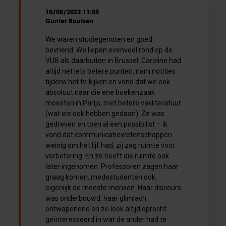
10/08/2022 11:05
Gunter Boutsen
We waren studiegenoten en goed
bevriend. We liepen evenveel rond op de
VUB als daarbuiten in Brussel. Caroline had
altijd net iets betere punten, nam notities
tijdens het tv-kijken en vond dat we ook
absoluut naar die ene boekenzaak
moesten in Parijs, met betere vakliteratuur
(wat we ook hebben gedaan). Ze was
gedreven en toen al een possibilist – ik
vond dat communicatiewetenschappen
weinig om het lijf had, zij zag ruimte voor
verbetering. En ze heeft die ruimte ook
later ingenomen. Professoren zagen haar
graag komen, medestudenten ook,
eigenlijk de meeste mensen. Haar discours
was onderbouwd, haar glimlach
ontwapenend en ze leek altijd oprecht
geïnteresseerd in wat de ander had te