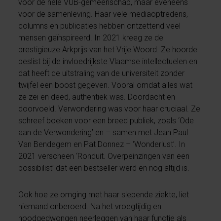
voor de hele VUB-gemeenschap, maar eveneens
voor de samenleving. Haar vele mediaoptredens,
columns en publicaties hebben ontzettend veel
mensen geïnspireerd. In 2021 kreeg ze de
prestigieuze Arkprijs van het Vrije Woord. Ze hoorde
beslist bij de invloedrijkste Vlaamse intellectuelen en
dat heeft de uitstraling van de universiteit zonder
twijfel een boost gegeven. Vooral omdat alles wat
ze zei en deed, authentiek was. Doordacht en
doorvoeld. Verwondering was voor haar cruciaal. Ze
schreef boeken voor een breed publiek, zoals ‘Ode
aan de Verwondering’ en – samen met Jean Paul
Van Bendegem en Pat Donnez – ‘Wonderlust’. In
2021 verscheen ‘Ronduit. Overpeinzingen van een
possibilist’ dat een bestseller werd en nog altijd is.
Ook hoe ze omging met haar slepende ziekte, liet
niemand onberoerd. Na het vroegtijdig en
noodgedwongen neerleggen van haar functie als