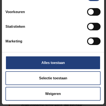
Voorkeuren
10/08/2022 15:04
Statistieken
Coulier Patrick
Carolientje, zo'n leuke ontmoetingen in
brussel en oostende. Altijd heel inspirerend
Marketing
en vooral heel erg spontaan en
motiverend. We zullen je missen. Maar elke
keer in Oostende zal je warme lach ons
herinneren aan de grote dame die je voor
Alles toestaan
altijd zal zijn! Vaarwel!
Selectie toestaan
10/08/2022 15:04
Em. Prof .dr. Alex Vanneste (UAntwerpen)
Weigeren
Een meisje "van over 't water" die een
quasi iconische rector werd. We zijn haar