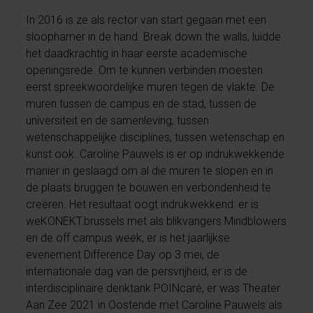
In 2016 is ze als rector van start gegaan met een
sloophamer in de hand. Break down the walls, luidde
het daadkrachtig in haar eerste academische
openingsrede. Om te kunnen verbinden moesten
eerst spreekwoordelijke muren tegen de vlakte. De
muren tussen de campus en de stad, tussen de
universiteit en de samenleving, tussen
wetenschappelijke disciplines, tussen wetenschap en
kunst ook. Caroline Pauwels is er op indrukwekkende
manier in geslaagd om al die muren te slopen en in
de plaats bruggen te bouwen en verbondenheid te
creëren. Het resultaat oogt indrukwekkend: er is
weKONEKT.brussels met als blikvangers Mindblowers
en de off campus week, er is het jaarlijkse
evenement Difference Day op 3 mei, de
internationale dag van de persvrijheid, er is de
interdisciplinaire denktank POINcaré, er was Theater
Aan Zee 2021 in Oostende met Caroline Pauwels als