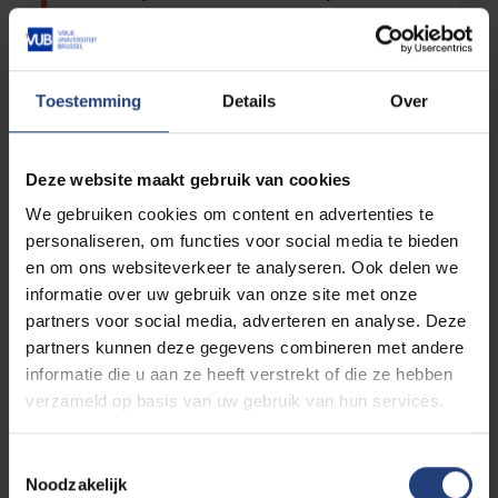
and close colleagues.
Toestemming
Details
Over
10/08/2022 15:16
Anthony Antoine
Deze website maakt gebruik van cookies
Lieve Caroline. Dit is veel te vroeg. Je zat
nog zo boordevol ideeën, verwondering,
We gebruiken cookies om content en advertenties te
passie ... We zouden nog eens in Oostende
personaliseren, om functies voor social media te bieden
gaan wandelen, zei je onlangs ... het heeft
en om ons websiteverkeer te analyseren. Ook delen we
niet meer mogen zijn. Bedankt voor al je
informatie over uw gebruik van onze site met onze
warmte, steun, engagement,
partners voor social media, adverteren en analyse. Deze
gedrevenheid en energie. We zullen je
partners kunnen deze gegevens combineren met andere
onwaarschijnlijk missen. Hopelijk vergaat
het verdriet ooit en kunnen we met een
informatie die u aan ze heeft verstrekt of die ze hebben
brede glimlach terugdenken aan de wijze,
verzameld op basis van uw gebruik van hun services.
mooie en krachige verschijning die je altijd
bent geweest. Heel veel sterkte aan de
Toestemmingsselectie
familie en nauwe vrienden voor wie dit
Noodzakelijk
gemis zeer zwaar moet vallen ...