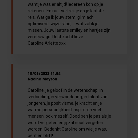
want je was er altijd! Iedereen kon op je
rekenen. En nu… vertrek je op je laatste
reis. Wat ga ik jouw stem, glimlach,
optimisme, wijze raad, … wat zal ik je
missen. Jouw laatste smiley en hartjes zijn
vereeuwigd. Rust zacht lieve
Caroline.Arlette xxx
10/08/2022 11:54
Nadine Moyson
Caroline, je geloof in de wetenschap, in
verbinding, in verwondering, in talent van
jongeren, je positivisme, je kracht en je
warme persoonlijkheid inspireren veel
mensen, ook mezelf. Dood ben je pas als je
wordt vergeten en jij zal nooit vergeten
worden. Bedankt Caroline om wie je was,
bent en blijft!