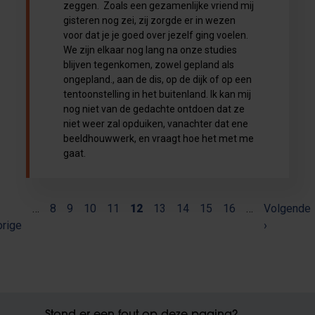
zeggen. Zoals een gezamenlijke vriend mij
gisteren nog zei, zij zorgde er in wezen
voor dat je je goed over jezelf ging voelen.
We zijn elkaar nog lang na onze studies
blijven tegenkomen, zowel gepland als
ongepland., aan de dis, op de dijk of op een
tentoonstelling in het buitenland. Ik kan mij
nog niet van de gedachte ontdoen dat ze
niet weer zal opduiken, vanachter dat ene
beeldhouwwerk, en vraagt hoe het met me
gaat.
(current)
Paginering
…
8
9
10
11
12
13
14
15
16
…
Volgende
rige
›
Stond er een fout op deze pagina?