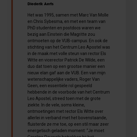
Diederik Aerts
Het was 1995, samen met Marc Van Molle
en Chris Sybesma, en met een team van
PhD studenten en postdocs waren we
bezig aan Einstein die Magritte zou
ontmoeten op de VUB-campus. En ook de
stichting van het Centrum Leo Apostel was
in de maak met volle steun van rector Els
Witte en vicerector Patrick De Wilde, een
duo dat toen op een grootse manier een
nieuw elan gaf aan de VUB. Een van mijn
wetenschappelijke vaders, Roger Van
Geen, een essentiële rol gespeeld
hebbende in de voorbode van het Centrum
Leo Apostel, streed toen met de grote
ziekte. In de vele, soms kleine,
ontmoetingen met rector Els Witte over
allerlei in verband met het bovenstaande,
fluisterde ze me toe, op een stil maar zeer
energetisch geladen moment: “Je moet
Caroline Pauwels betrekken bij het