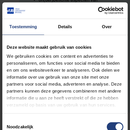
bestaande richtlijnen en protocollen
het geheel van moeilijkheden en
problemen die zich kunnen voordoen
Toestemming
Details
Over
voor, tijdens en na de
euthanasieprocedure
de complexe behoeften van betrokken
Deze website maakt gebruik van cookies
stakeholders, meer bepaald patiënten,
naasten (familie en vrienden), en
We gebruiken cookies om content en advertenties te
zorgprofessionals (artsen,
personaliseren, om functies voor social media te bieden
verpleegkundigen, en andere
en om ons websiteverkeer te analyseren. Ook delen we
professionele hulpverleners).
informatie over uw gebruik van onze site met onze
partners voor social media, adverteren en analyse. Deze
partners kunnen deze gegevens combineren met andere
informatie die u aan ze heeft verstrekt of die ze hebben
verzameld op basis van uw gebruik van hun services.
Toestemmingsselectie
Noodzakelijk