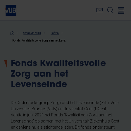
Overslaan
en
naar
de
inhoud
Kruimelpad
Steun de VUB
Giften
gaan
Fonds Kwaliteitsvolle Zorg aan het Levenseinde
Fonds Kwaliteitsvolle
Zorg aan het
Levenseinde
De Onderzoeksgroep Zorg rond het Levenseinde (ZrL), Vrije
Universiteit Brussel (VUB) en Universiteit Gent (UGent),
richtte in juni 2021 het Fonds ‘Kwaliteit van Zorg aan het
Levenseinde’ op samen met het Universitair Ziekenhuis Gent
en deMens.nu als stichtende leden. Dit fonds ondersteunt