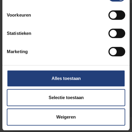
Voorkeuren
Schenk nu en maak het
verschil!
Statistieken
Schenken kan online of per overschrijving op
het rekeningnummer
BE51 0013 6779 3562
Marketing
van de VUB met vrije mededeling GIFT
PR19
. Vanaf € 40 ontvang je een
fiscaal
attest
waarmee je tot 45% van jouw gift
recupereert.
Alles toestaan
Selectie toestaan
Doneer
Weigeren