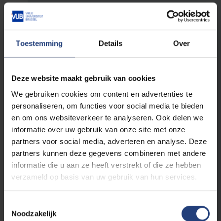
Mattias
Detobel | Brandweerofficieer bij
Brandweer Vlaams-Brabant West
Toestemming
Details
Over
“In onze brandweerzone ben ik
verantwoordelijk voor de gespecialiseerde
teams. Vandaag controleer ik de werf van een
Deze website maakt gebruik van cookies
nieuw gebouw, een opdracht waarbij mijn
We gebruiken cookies om content en advertenties te
bouwkundige kennis van pas komt. Morgen
personaliseren, om functies voor social media te bieden
sta ik voor een lekkende tankwagen op de
en om ons websiteverkeer te analyseren. Ook delen we
snelweg, dan weet je maar beter veel van
informatie over uw gebruik van onze site met onze
scheikunde af. Net dat maakt de job boeiend
partners voor social media, adverteren en analyse. Deze
én laat die goed aansluiten op mijn studies.”
partners kunnen deze gegevens combineren met andere
informatie die u aan ze heeft verstrekt of die ze hebben
verzameld op basis van uw gebruik van hun services.
Lees meer beroepsverhalen
van alumni
Toestemmingsselectie
Noodzakelijk