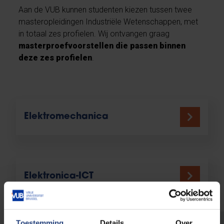
Aan de VUB kunnen studenten kiezen tussen twee
masteropleidingen Industriële Wetenschappen, met
in totaal zes profielen. Wij ontvangen graag
masterproefvoorstellen die passen binnen
deze zes profielen
.
Elektromechanica
Elektronica-ICT
Toestemming
Details
Over