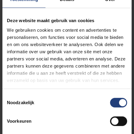
Dien je
masterproefvoorstel in
Deze website maakt gebruik van cookies
We gebruiken cookies om content en advertenties te
Contactpersoon en
personaliseren, om functies voor social media te bieden
begeleider
en om ons websiteverkeer te analyseren. Ook delen we
informatie over uw gebruik van onze site met onze
partners voor social media, adverteren en analyse. Deze
partners kunnen deze gegevens combineren met andere
Naam bedrijf
*
informatie die u aan ze heeft verstrekt of die ze hebben
verzameld op basis van uw gebruik van hun services.
Toestemmingsselectie
Website bedrijf
*
Noodzakelijk
Voornaam en familienaam
Voorkeuren
contactpersoon
*