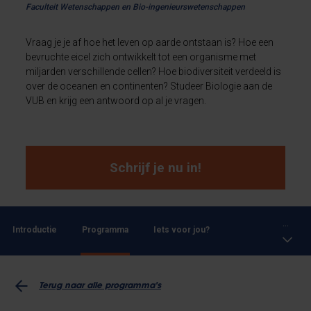
Faculteit Wetenschappen en Bio-ingenieurswetenschappen
Vraag je je af hoe het leven op aarde ontstaan is? Hoe een
bevruchte eicel zich ontwikkelt tot een organisme met
miljarden verschillende cellen? Hoe biodiversiteit verdeeld is
over de oceanen en continenten? Studeer Biologie aan de
VUB en krijg een antwoord op al je vragen.
Schrijf je nu in!
...
Introductie
Programma
Iets voor jou?
Terug naar alle programma's