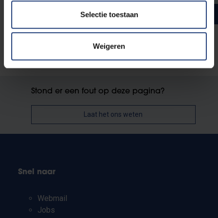
Totaal aantal studiepunten
60
Selectie toestaan
Weigeren
Stond er een fout op deze pagina?
Laat het ons weten
Snel naar
Webmail
Jobs