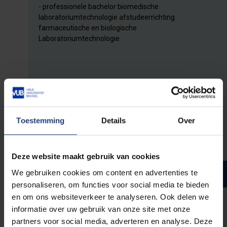
- professionele bachelor biomedische
laboratoriumtechnologie afstudeerrichting
farmaceutische en biologische
Laboratoriumtechnologie
Schakelprogramma Master
of Science in de Biologie:
Molecular & Cellular
Toestemming
Details
Over
LifeScience
Deze website maakt gebruik van cookies
We gebruiken cookies om content en advertenties te
Programma
Studiepunten
personaliseren, om functies voor social media te bieden
en om ons websiteverkeer te analyseren. Ook delen we
informatie over uw gebruik van onze site met onze
partners voor social media, adverteren en analyse. Deze
Verplichte opleidingsonderdelen