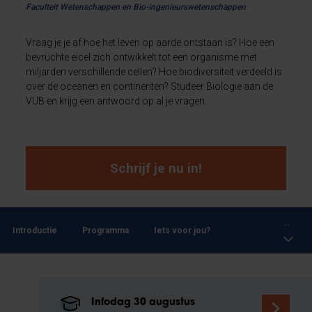
Faculteit Wetenschappen en Bio-ingenieurswetenschappen
Vraag je je af hoe het leven op aarde ontstaan is? Hoe een
bevruchte eicel zich ontwikkelt tot een organisme met
miljarden verschillende cellen? Hoe biodiversiteit verdeeld is
over de oceanen en continenten? Studeer Biologie aan de
VUB en krijg een antwoord op al je vragen.
Schrijf je nu in!
...
Introductie
Programma
Iets voor jou?
Infodag 30 augustus