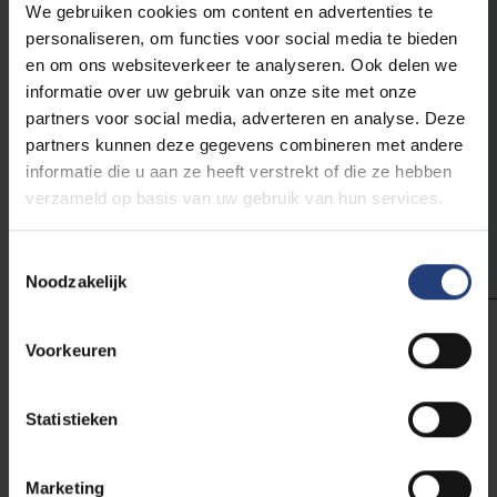
waterstalen. In de namiddag
We gebruiken cookies om content en advertenties te
analyseerde ik data en tegen de
personaliseren, om functies voor social media te bieden
avond evalueerden we met de
en om ons websiteverkeer te analyseren. Ook delen we
operationele teams en stuurden we
informatie over uw gebruik van onze site met onze
de werken voortdurend bij om onze
partners voor social media, adverteren en analyse. Deze
milieueffecten zo laag mogelijk te
partners kunnen deze gegevens combineren met andere
houden. Dit was een ‘normale’ dag,
tenzij er bijvoorbeeld een dolfijn in
informatie die u aan ze heeft verstrekt of die ze hebben
ons werkgebied andere plannen
verzameld op basis van uw gebruik van hun services.
had (lacht).’
Toestemmingsselectie
Noodzakelijk
Voorkeuren
Tamara Van Dam
Assistant EHS Manager at Imerys
Graphite and Carbon
Statistieken
Lees meer
Marketing