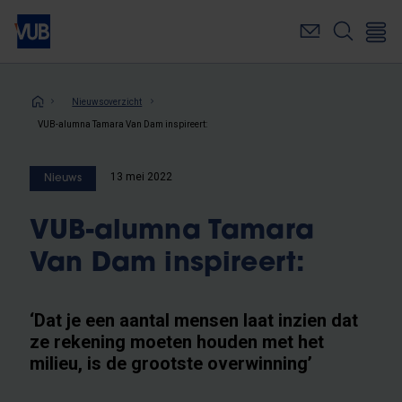
Overslaan
en
naar
de
inhoud
Kruimelpad
Nieuwsoverzicht
gaan
VUB-alumna Tamara Van Dam inspireert:
13 mei 2022
Nieuws
VUB-alumna Tamara
Van Dam inspireert:
‘Dat je een aantal mensen laat inzien dat
ze rekening moeten houden met het
milieu, is de grootste overwinning’