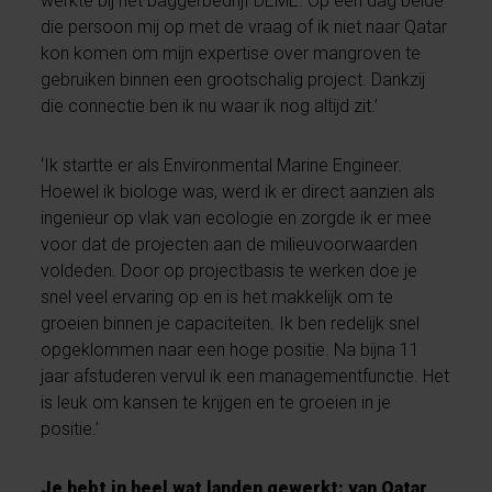
werkte bij het baggerbedrijf DEME. Op een dag belde
die persoon mij op met de vraag of ik niet naar Qatar
kon komen om mijn expertise over mangroven te
gebruiken binnen een grootschalig project. Dankzij
die connectie ben ik nu waar ik nog altijd zit.’
‘Ik startte er als Environmental Marine Engineer.
Hoewel ik biologe was, werd ik er direct aanzien als
ingenieur op vlak van ecologie en zorgde ik er mee
voor dat de projecten aan de milieuvoorwaarden
voldeden. Door op projectbasis te werken doe je
snel veel ervaring op en is het makkelijk om te
groeien binnen je capaciteiten. Ik ben redelijk snel
opgeklommen naar een hoge positie. Na bijna 11
jaar afstuderen vervul ik een managementfunctie. Het
is leuk om kansen te krijgen en te groeien in je
positie.’
Je hebt in heel wat landen gewerkt: van Qatar