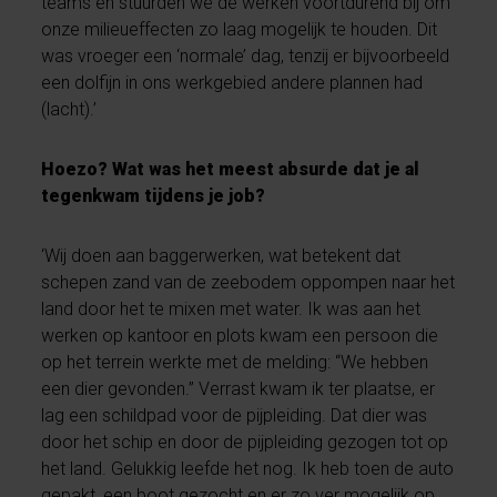
teams en stuurden we de werken voortdurend bij om
onze milieueffecten zo laag mogelijk te houden. Dit
was vroeger een ‘normale’ dag, tenzij er bijvoorbeeld
een dolfijn in ons werkgebied andere plannen had
(lacht).’
Hoezo? Wat was het meest absurde dat je al
tegenkwam tijdens je job?
‘Wij doen aan baggerwerken, wat betekent dat
schepen zand van de zeebodem oppompen naar het
land door het te mixen met water. Ik was aan het
werken op kantoor en plots kwam een persoon die
op het terrein werkte met de melding: “We hebben
een dier gevonden.” Verrast kwam ik ter plaatse, er
lag een schildpad voor de pijpleiding. Dat dier was
door het schip en door de pijpleiding gezogen tot op
het land. Gelukkig leefde het nog. Ik heb toen de auto
gepakt, een boot gezocht en er zo ver mogelijk op