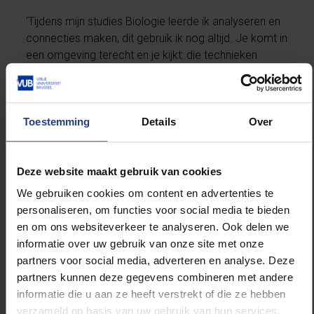
‘Tijdens mijn studies Biologie leerde ik analyseren en
connecties maken, dit gebruik ik nog altijd. Je komt in
een omgeving terecht en je kijkt: die technieken
worden gebruikt en die effecten zien we en dan
onderzoek je welke invloeden dat heeft op het
ecosysteem. Tijdens de opleiding leer je met
Toestemming
Details
Over
voorbeelden en nu gebruik je die informatie als een
geheel in je dagelijks leven.’
Deze website maakt gebruik van cookies
Welke essentiële skills leerde je bij doorheen
je carrière?
We gebruiken cookies om content en advertenties te
personaliseren, om functies voor social media te bieden
en om ons websiteverkeer te analyseren. Ook delen we
‘Ik heb leren onderhandelen om gedaan te krijgen
informatie over uw gebruik van onze site met onze
wat nodig is op vlak van milieu. Ik werk in de industrie
partners voor social media, adverteren en analyse. Deze
en milieuzaken zijn er niet altijd een logisch gegeven.
partners kunnen deze gegevens combineren met andere
Ik moet onderhandelen om bepaalde milieuaspecten
informatie die u aan ze heeft verstrekt of die ze hebben
op te leggen aan operationele teams. Ook in
verzameld op basis van uw gebruik van hun services.