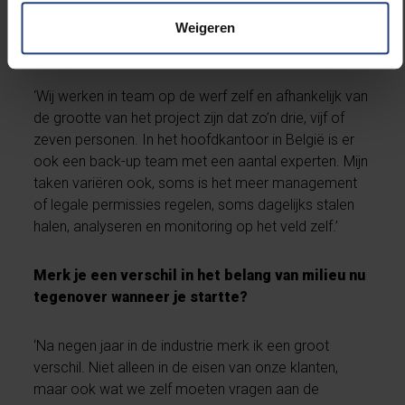
Met hoeveel milieu experts werken jullie
Weigeren
ongeveer samen voor zo’n project?
‘Wij werken in team op de werf zelf en afhankelijk van
de grootte van het project zijn dat zo’n drie, vijf of
zeven personen. In het hoofdkantoor in België is er
ook een back-up team met een aantal experten. Mijn
taken variëren ook, soms is het meer management
of legale permissies regelen, soms dagelijks stalen
halen, analyseren en monitoring op het veld zelf.’
Merk je een verschil in het belang van milieu nu
tegenover wanneer je startte?
‘Na negen jaar in de industrie merk ik een groot
verschil. Niet alleen in de eisen van onze klanten,
maar ook wat we zelf moeten vragen aan de