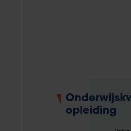
Onderwijskw
opleiding
Onderwi