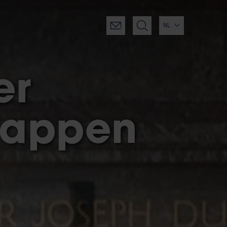
NL
er
happen