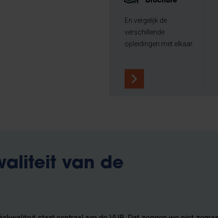
brochure
En vergelijk de
verschillende
opleidingen met elkaar.
aliteit van de
jskwaliteit staat centraal aan de VUB. Dat zeggen we niet zomaa