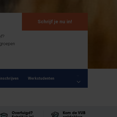
Schrijf je nu in!
ef?
 groepen
...
inschrijven
Werkstudenten
Overtuigd?
Kom de VUB