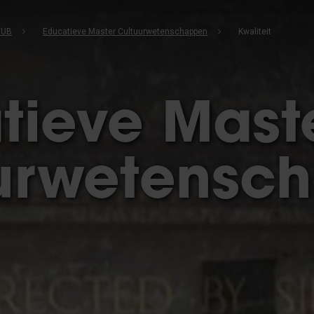
VUB
Educatieve Master Cultuurwetenschappen
Kwaliteit
tieve Mast
urwetensc