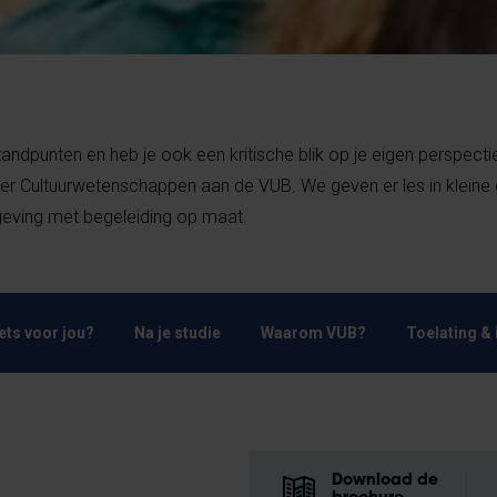
tandpunten en heb je ook een kritische blik op je eigen perspecti
er Cultuurwetenschappen aan de VUB. We geven er les in kleine
geving met begeleiding op maat.
Iets voor jou?
Na je studie
Waarom VUB?
Toelating & 
Download de