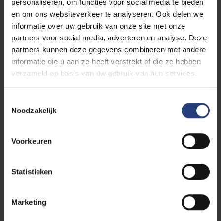
personaliseren, om functies voor social media te bieden
en om ons websiteverkeer te analyseren. Ook delen we
informatie over uw gebruik van onze site met onze
partners voor social media, adverteren en analyse. Deze
partners kunnen deze gegevens combineren met andere
informatie die u aan ze heeft verstrekt of die ze hebben
verzameld op basis van uw gebruik van hun services.
Toestemmingsselectie
Noodzakelijk
Dit wordt jouw leefwereld
Voorkeuren
Als je kiest voor een opleiding
Gezondheidswetenschappen aan de VUB, dan volg
je les op onze VUB Main Campus Brussels in
Statistieken
Brussel. Wil je er nu al eens rondwandelen? Dat kan
via onze online campus tour. Proef de sfeer, ontdek
onze studentenfaciliteiten en laat de campus
Marketing
virtueel tot leven komen. De verkorte educatieve
master kan je ook volgen op onze Campus Coovi in