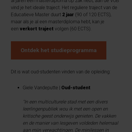
al jaren een masterdiploma op zak hebt, aan de VUB
vind je het ideale traject. Het reguliere traject van de
Educatieve Master duurt
2 jaar
(90 of 120 ECTS),
maar als je al een masterdiploma hebt, kan je
een
verkort traject
volgen (60 ECTS).
Ontdek het studieprogramma
Dit is wat oud-studenten vinden van de opleiding:
Giele Vandeputte |
Oud-student
"In een multiculturele stad met een divers
leerlingenpubliek wou ik met een open en
kritische geest onderwijs genieten. De vakken
en de manier van lesgeven voldeden helemaal
aan mijn verwachtingen. De minilessen in