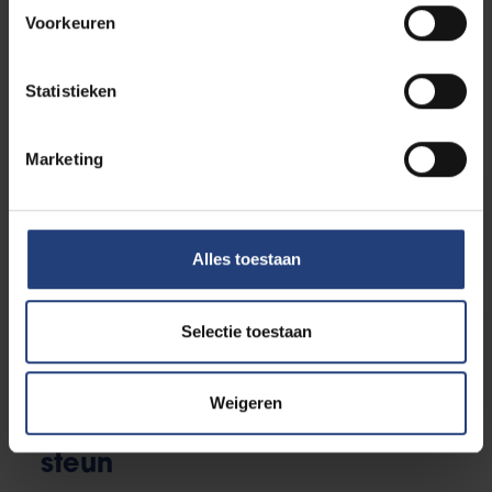
Voorkeuren
Praktische info voor je
Statistieken
inschrijving
Marketing
Welke documenten heb je
nodig?
Alles toestaan
Selectie toestaan
Deadlines
Weigeren
Studiegeld en financiële
steun