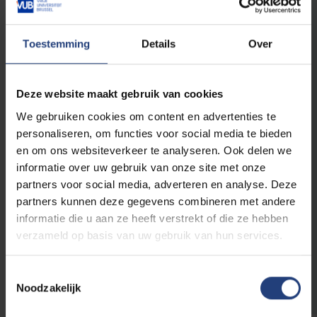
Wil je je inschrijven aan de
Toestemming
Details
Over
VUB?
We helpen je graag zo
vlot mogelijk door de
verschillende stappen van het
Deze website maakt gebruik van cookies
inschrijvingsproces.
We gebruiken cookies om content en advertenties te
personaliseren, om functies voor social media te bieden
Start je inschrijving
en om ons websiteverkeer te analyseren. Ook delen we
informatie over uw gebruik van onze site met onze
partners voor social media, adverteren en analyse. Deze
Vragen over de
partners kunnen deze gegevens combineren met andere
inschrijvingsprocedure?
informatie die u aan ze heeft verstrekt of die ze hebben
verzameld op basis van uw gebruik van hun services.
Ontdek handige tips, een stap-voor-stap
gids om je in te schrijven en vind een
antwoord op de meestgestelde vragen.
Toestemmingsselectie
Noodzakelijk