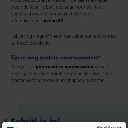
Voor de Educatieve Master in de talen met optie
vreemde talen: je bent geslaagd voor een test
opgesteld overeenkomstig het Europees
referentiekader
niveau B2
.
Heb je nog vragen? Neem dan zeker contact op met
de trajectbegeleider.
Zijn er nog andere voorwaarden?
Neen, er zijn
geen andere voorwaarden
waar je
rekening mee moet houden om aan de Educatieve
Master Gezondheidswetenschappen te starten.
Schrijf je in!