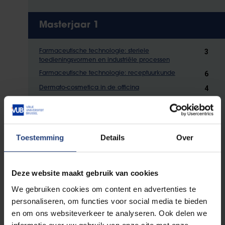
Masterjaar 1
3
Farmaceutische technologie: steriele
toedieningsvormen en industriële processen
6
Farmaceutische technologie: receptuurkunde
4
Dermato-cosmetica in de officina
3
Communicatie binnen de farmaceutische en
interprofessionele praktijk
4
Geïntegreerde farmacologie en farmacotherapie I
Toestemming
Details
Over
4
Farmacotherapie van de zelfzorg
5
Toxicologie en 3R-alternatieve methoden
4
Voedingsleer en voedingssupplementen
Deze website maakt gebruik van cookies
4
Cell-, gene and tissue therapy FZ Apotheker
We gebruiken cookies om content en advertenties te
3
E-gezondheid
personaliseren, om functies voor social media te bieden
3
en om ons websiteverkeer te analyseren. Ook delen we
Medische hulpmiddelen en vaccinatievaardigheden