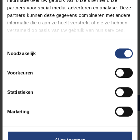
informatie over uw gebruik van onze site met onze
4
Farmaceutische zorg en klinische farmacie
partners voor social media, adverteren en analyse. Deze
3
Wetgeving, Sociale Zekerheid, Deontologie & Ethiek
partners kunnen deze gegevens combineren met andere
3
Farmaco-economie FZ GO(zonder apotheekstage)
informatie die u aan ze heeft verstrekt of die ze hebben
verzameld op basis van uw gebruik van hun services.
Keuzevakken
Toestemmingsselectie
Noodzakelijk
6
Keuzeblok 1MA 6ECTS
3
Keuzeblok 1MA 3ECTS
3
Redelijk eigenzinnig. Nadenken over Mens en
Voorkeuren
Maatschappij
Statistieken
Masterjaar 2
Marketing
24
Masterproef 24 ECTS
30
Officinastages en casuïstiek
3
Management van de apotheek
Alles toestaan