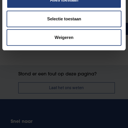
4
Geïntegreerde farmacologie en farmacotherapie II
Selectie toestaan
Totaal aantal studiepunten
120
Weigeren
Stond er een fout op deze pagina?
Laat het ons weten
Snel naar