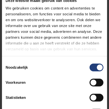
Deze website maakt gebruik van cookies
Contacteer de VUB studiebegeleiding
We gebruiken cookies om content en advertenties te
personaliseren, om functies voor social media te bieden
en om ons websiteverkeer te analyseren. Ook delen we
informatie over uw gebruik van onze site met onze
Studeren in bijzondere
partners voor social media, adverteren en analyse. Deze
situaties
partners kunnen deze gegevens combineren met andere
informatie die u aan ze heeft verstrekt of die ze hebben
verzameld op basis van uw gebruik van hun services.
Studeren met een beperking
Toestemmingsselectie
Noodzakelijk
Voorkeuren
Topsporters
Statistieken