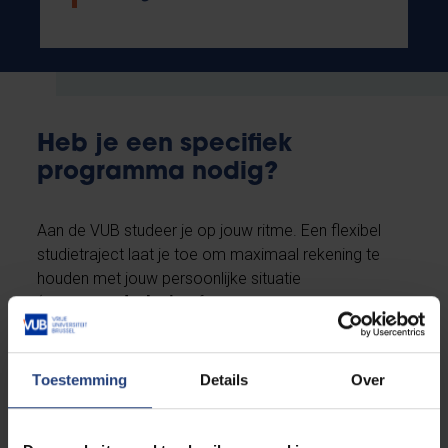
Heb je een specifiek
programma nodig?
Aan de VUB studeer je op jouw ritme. Een flexibel
studietraject laat je toe om maximaal rekening te
houden met jouw persoonlijke situatie
(
topsport
,
dyslexie
of
een
functiebeperking
bijvoorbeeld). Wil je meer
informatie?
Toestemming
Details
Over
Iets voor jou?