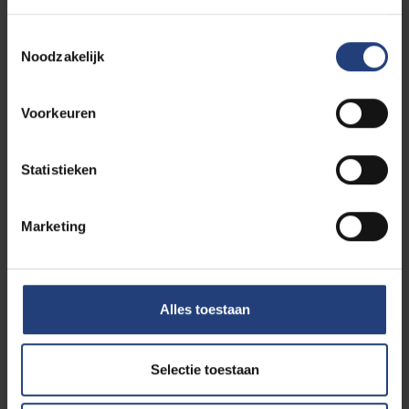
worden.
Ook zal de opleiding meer begeleiding
Toestemmingsselectie
Noodzakelijk
aanbieden bij de invulling van de
mobiliteitsvakken. Binnen deze vakken kan een
stage
opgenomen worden. De opleiding zal
Voorkeuren
duidelijker communiceren over het
stageaanbod en over de stagecoördinator bij
wie ze terecht kunnen voor ondersteuning.
Statistieken
Marketing
Bij wie peilen we naar de
kwaliteit van onze
Alles toestaan
opleidingen?
Selectie toestaan
Als universiteit bieden we onze
studenten
geregeld
de kans om hun ongezouten mening te geven over