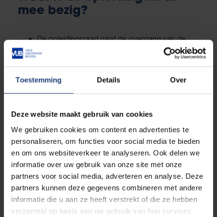
mee bezig?
De opleidingsraad gaat de overgang van de
middelbare school naar de universiteit beter
begeleiden door een aantal vakken van het
eerste semester van het eerste jaar aan te
Toestemming
Details
Over
passen. Op deze manier hoopt hij de
studielast
in dit semester beter te spreiden.
De leerlijn
professionele vaardigheden
zal
Deze website maakt gebruik van cookies
meer aandacht krijgen doorheen de volledige
We gebruiken cookies om content en advertenties te
opleiding. Het nieuwe vak ‘Fysica in de
personaliseren, om functies voor social media te bieden
maatschappij’ zal hier deel van uitmaken en
en om ons websiteverkeer te analyseren. Ook delen we
ook een loopbaan in het onderwijs wordt meer
informatie over uw gebruik van onze site met onze
in de kijker gezet.
partners voor social media, adverteren en analyse. Deze
De opleidingsraad zal de
partners kunnen deze gegevens combineren met andere
beoordelingsformulieren van de bachelor-
informatie die u aan ze heeft verstrekt of die ze hebben
en de masterproef verder verfijnen
zodat
verzameld op basis van uw gebruik van hun services.
de verwachtingen nog beter geëxpliciteerd