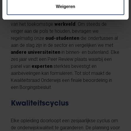
hun opleiding tijdens hun academische loopbaan. We
Weigeren
gaan ook te rade bij onze
docenten en
assistenten
en we peilen naar de verwachtingen
van het toekomstige
werkveld
. Om steeds de
vinger aan de pols te houden, bevragen we
regelmatig onze
oud-studenten
die ondertussen al
aan de slag zijn in de sector en vergelijken we met
andere universiteiten
in binnen- en buitenland. Elke
zes jaar vindt een Peer Review plaats waarbij een
panel van
experten
sterktes bevestigt en
aanbevelingen kan formuleren. Tot slot maakt de
Kwaliteitsraad Onderwijs een finale beoordeling in
een Borgingsbesluit.
Kwaliteitscyclus
Elke opleiding doorloopt een zesjaarlijkse cyclus om
de onderwijskwaliteit te garanderen. De planning voor