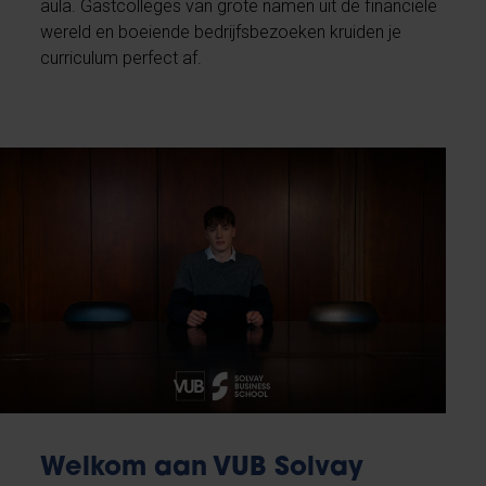
aula. Gastcolleges van grote namen uit de financiële
wereld en boeiende bedrijfsbezoeken kruiden je
curriculum perfect af.
Welkom aan VUB Solvay