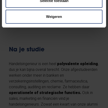
Selectie toestaan
handelsingenieur en begin je vol vertrouwen aan je
studies.
Weigeren
Voorkennis en voorbereiden
Na je studie
Handelsingenieur is een heel
polyvalente opleiding
,
dus je kan bijna overal terecht. Onze afgestudeerden
werken onder meer in banken en
verzekeringsinstellingen, chemie, farmaceutica,
consulting, auditing en reclame. Ze hebben daar
operationele of strategische functies.
Ook in
sales, marketing en financiën vind je
handelsingenieurs. Zowat een kwart van onze alumni