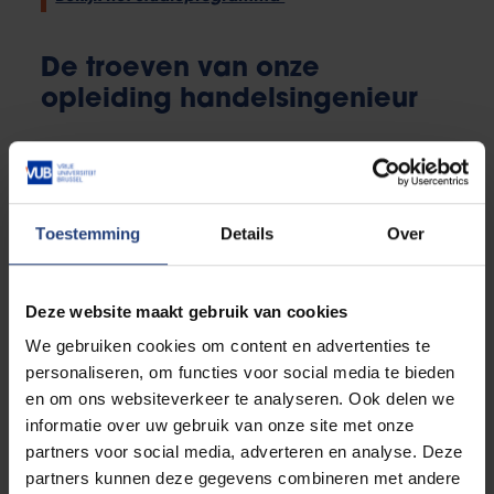
De troeven van onze
opleiding handelsingenieur
Ondernemerschap
is de rode draad door de
opleiding handelsingenieur: je leert er de juiste
beslissingen te nemen en kansen voor commercieel
Toestemming
Details
Over
succes op te sporen. Je krijgt
de kans om je kennis
in de praktijk om te zetten
door je in de
masteropleiding te
specialiseren
in jouw
Deze website maakt gebruik van cookies
interessevelden. Dankzij
VUB
Solvay Business
We gebruiken cookies om content en advertenties te
School
heb je toegang tot een topnetwerk van
personaliseren, om functies voor social media te bieden
alumni. Bovendien kan je rekenen op kwaliteitsvolle
en om ons websiteverkeer te analyseren. Ook delen we
begeleiding van academici die in nauw contact staan
informatie over uw gebruik van onze site met onze
met het bedrijfsleven en krijg je gastcolleges van
partners voor social media, adverteren en analyse. Deze
grote namen uit de business. Dat zorgt ervoor dat je
partners kunnen deze gegevens combineren met andere
veel van de praktijk kan proeven. Studeren in de