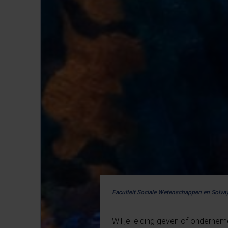
Faculteit Sociale Wetenschappen en Solva
Wil je leiding geven of onderne