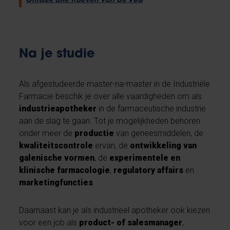
Ontdek alle troeven van de VUB
Na je studie
Als afgestudeerde master-na-master in de Industriële
Farmacie beschik je over alle vaardigheden om als
industrieapotheker
in de farmaceutische industrie
aan de slag te gaan. Tot je mogelijkheden behoren
onder meer de
productie
van geneesmiddelen, de
kwaliteitscontrole
ervan, de
ontwikkeling van
galenische vormen
, de
experimentele en
klinische farmacologie
,
regulatory affairs
en
marketingfuncties
.
Daarnaast kan je als industrieel apotheker ook kiezen
voor een job als
product- of salesmanager
,