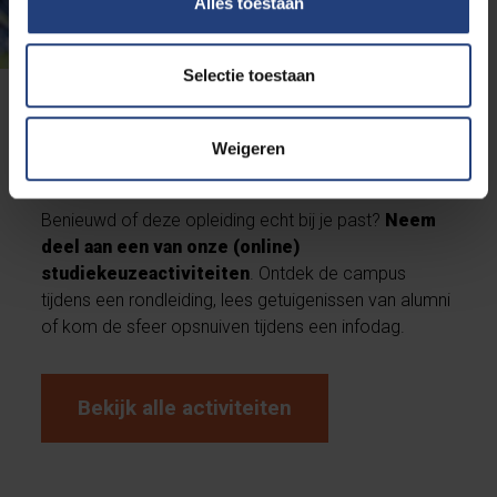
Alles toestaan
Selectie toestaan
Deze opleiding beter leren
Weigeren
kennen?
Benieuwd of deze opleiding echt bij je past?
Neem
deel aan een van onze (online)
studiekeuzeactiviteiten
. Ontdek de campus
tijdens een rondleiding, lees getuigenissen van alumni
of kom de sfeer opsnuiven tijdens een infodag.
Bekijk alle activiteiten