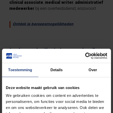
clinical associate
,
medical writer
,
administratief
medewerker
bij een overheidsdienst, enzovoort.
Ontdek je beroepsmogelijkheden
Is deze studie iets voor jou?
Studiekeuzetool: vraag het aan
Toestemming
Details
Over
SIMON
Deze website maakt gebruik van cookies
We gebruiken cookies om content en advertenties te
personaliseren, om functies voor social media te bieden
Studiebegeleiding
en om ons websiteverkeer te analyseren. Ook delen we