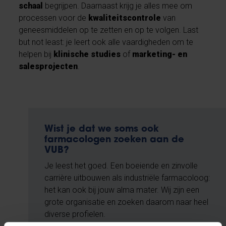
schaal
begrijpen. Daarnaast krijg je alles mee om
processen voor de
kwaliteitscontrole
van
geneesmiddelen op te zetten en op te volgen. Last
but not least: je leert ook alle vaardigheden om te
helpen bij
klinische studies
of
marketing- en
salesprojecten
.
Wist je dat we soms ook
farmacologen zoeken aan de
VUB?
Je leest het goed. Een boeiende en zinvolle
carrière uitbouwen als industriële farmacoloog:
het kan ook bij jouw alma mater. Wij zijn een
grote organisatie en zoeken daarom naar heel
diverse profielen.