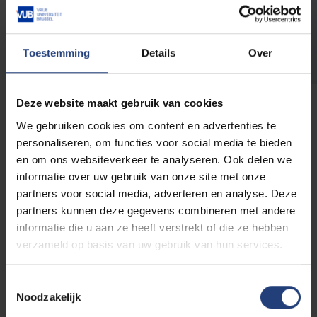
Ontdek welke vacatures momenteel
openstaan
Toestemming
Details
Over
Deze website maakt gebruik van cookies
We gebruiken cookies om content en advertenties te
personaliseren, om functies voor social media te bieden
Meer over onze werking voor oud-
en om ons websiteverkeer te analyseren. Ook delen we
studenten
informatie over uw gebruik van onze site met onze
partners voor social media, adverteren en analyse. Deze
partners kunnen deze gegevens combineren met andere
informatie die u aan ze heeft verstrekt of die ze hebben
verzameld op basis van uw gebruik van hun services.
Sluit je aan bij onze
community van alumni
Toestemmingsselectie
Noodzakelijk