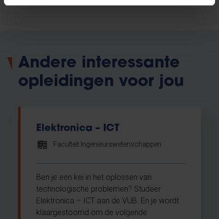
Andere interessante
opleidingen voor jou
Elektronica – ICT
Faculteit Ingenieurswetenschappen
Ben je een kei in het oplossen van
technologische problemen? Studeer
Elektronica – ICT aan de VUB. En je wordt
klaargestoomd om de volgende