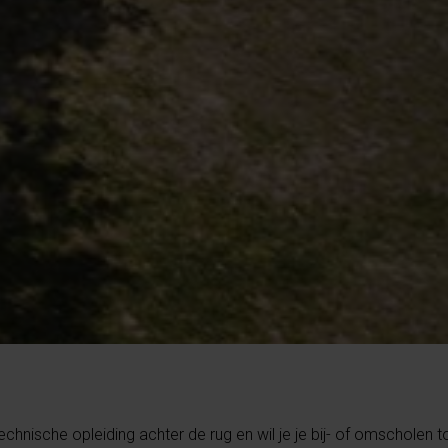
chnische opleiding achter de rug en wil je je bij- of omscholen t