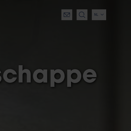
NL
schappe