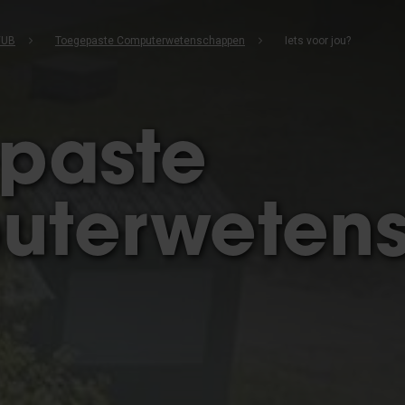
VUB
Toegepaste Computerwetenschappen
Iets voor jou?
paste
uterweten