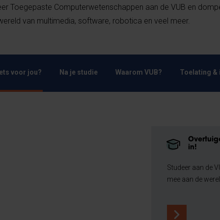
er Toegepaste Computerwetenschappen aan de VUB en dompe
ereld van multimedia, software, robotica en veel meer.
Iets voor jou?
Na je studie
Waarom VUB?
Toelating & 
Overtuigd
in!
Studeer aan de 
mee aan de were