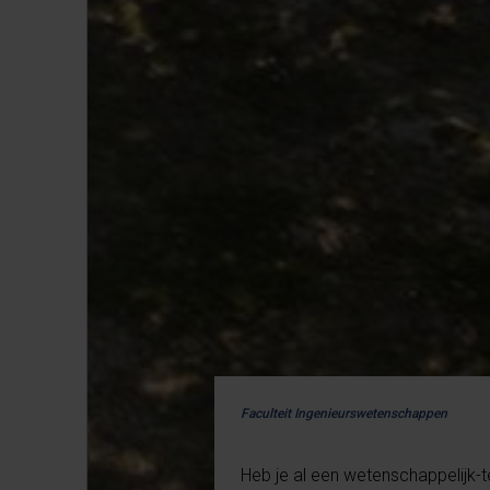
Faculteit Ingenieurswetenschappen
Heb je al een wetenschappelijk-te