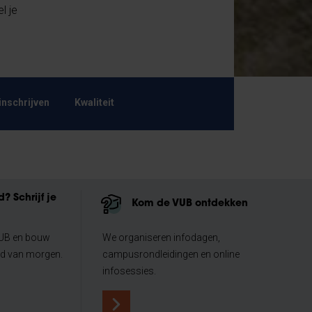
l je
inschrijven
Kwaliteit
? Schrijf je
Kom de VUB ontdekken
VUB en bouw
We organiseren infodagen,
ld van morgen.
campusrondleidingen en online
infosessies.