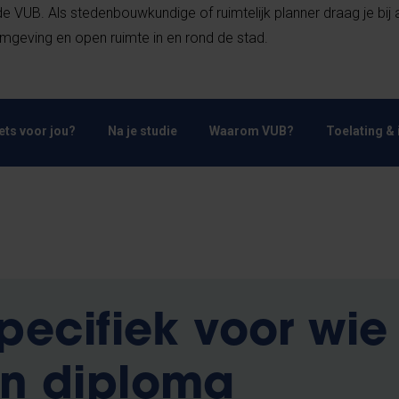
e VUB. Als stedenbouwkundige of ruimtelijk planner draag je bij
eving en open ruimte in en rond de stad.
Iets voor jou?
Na je studie
Waarom VUB?
Toelating & 
specifiek voor wie
en diploma