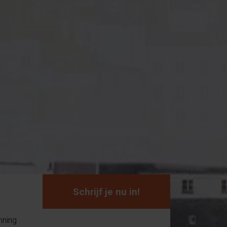
Schrijf je nu in!
nning