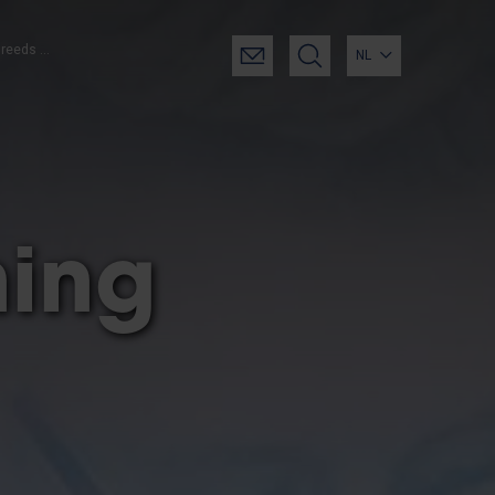
Traject specifiek voor wie reeds een diploma (academische bachelor of master) behaalde in de architectuur, geografie, urban studies
NL
ning