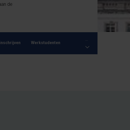
 aan de
...
inschrijven
Werkstudenten