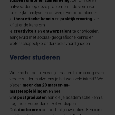
tussen ruimte en samenleving.
Je formuleert
antwoorden op deze problemen in de vorm van
ruimtelijke analyse en ontwerp. Hierbij combineer
je
theoretische kennis
en
praktijkervaring
. Je
krijgt er de kans om
je
creativiteit
en
ontwerptalent
te ontwikkelen,
aangevuld met sociaal-geografische kennis en
wetenschappelijke onderzoeksvaardigheden.
Verder studeren
Wil je na het behalen van je masterdiploma nog even
verder studeren alvorens je het werkveld intrekt? We
bieden
meer dan 20 master-na-
masteropleidingen
en heel
wat
postgraduaten
aan die je academische kennis
nog meer verbreden en/of verdiepen.
Ook
doctoreren
behoort tot jouw opties. Een ruim