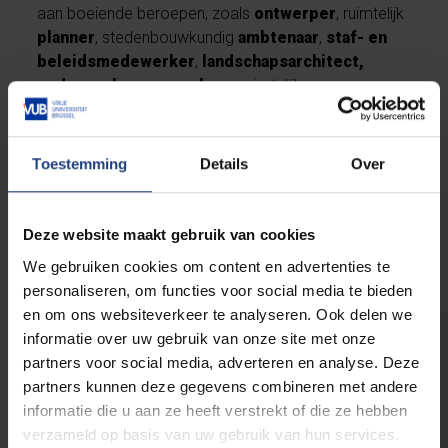
aan boeiende beroepen, zoals
ontwerper
, ruimtelijk
planner
, stedenbouwkundig
ambtenaar
,
staf- en
beleidsmedewerker
,
landschapsarchitect,
onderzoeker
en
coach
van ruimtelijke
participatieprocessen. Bovendien biedt de
meertalige institutionele en internationale context van
Brussel waarin je tijdens je studies ondergedompeld
Toestemming
Details
Over
zult worden, een uitgebreid gamma aan
toekomstmogelijkheden voor Nederlandstalige
professionals.
Deze website maakt gebruik van cookies
We gebruiken cookies om content en advertenties te
personaliseren, om functies voor social media te bieden
en om ons websiteverkeer te analyseren. Ook delen we
informatie over uw gebruik van onze site met onze
Wist je dat we soms ook
partners voor social media, adverteren en analyse. Deze
stedenbouwkundigen en ruimtelijke
partners kunnen deze gegevens combineren met andere
planners zoeken aan de VUB?
informatie die u aan ze heeft verstrekt of die ze hebben
Je leest het goed. Een boeiende en zinvolle
verzameld op basis van uw gebruik van hun services.