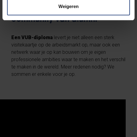
Weigeren
Sluit je aan bij onze
community van alumni
Een VUB-diploma
levert je niet alleen een sterk
visitekaartje op de arbeidsmarkt op, maar ook een
netwerk waar je op kan bouwen om je eigen
professionele ambities waar te maken en het verschil
te maken in de wereld. Meer redenen nodig? We
sommen er enkele voor je op.