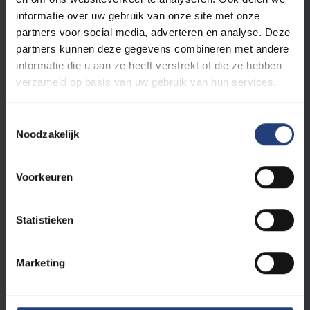
informatie over uw gebruik van onze site met onze
6
Inleiding onderzoeksmethoden voor mens- en
partners voor social media, adverteren en analyse. Deze
maatschappijwetenschappen
ECTS
partners kunnen deze gegevens combineren met andere
3 ECTS
Inleiding tot de ruimtelijke planning
informatie die u aan ze heeft verstrekt of die ze hebben
9
Onderzoekspaper Stedenbouw en Ruimtelijke
verzameld op basis van uw gebruik van hun services.
Planning
ECTS
Toestemmingsselectie
Noodzakelijk
Keuze-opleidingsonderdelen: je kiest voor 6
ECTS uit onderstaande opties
3 ECTS
Academic English II
Voorkeuren
4 ECTS
Perspectieftekenen en voorstellingstechnieken
3 ECTS
Beeld, vorm en kleur
Statistieken
3 ECTS
Inleiding tot de Vroegmoderne Periode
6 ECTS
Economie
Marketing
6 ECTS
Landschap en ecologie in historisch perspectief
3 ECTS
Cartografie