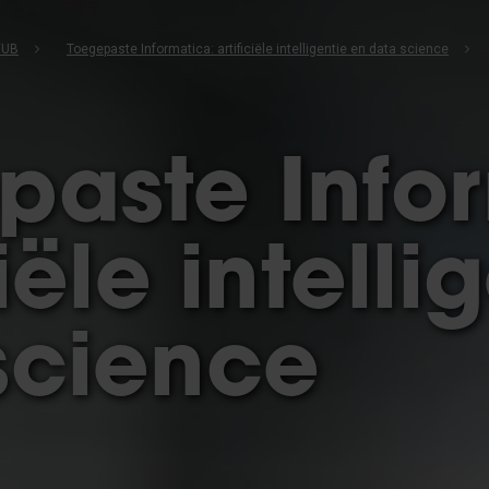
VUB
Toegepaste Informatica: artificiële intelligentie en data science
paste Info
ciële intelli
science