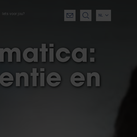
Iets voor jou?
NL
rmatica:
gentie en