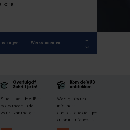
etische
...
inschrijven
Werkstudenten
Overtuigd?
Kom de VUB
Schrijf je in!
ontdekken
Studeer aan de VUB en
We organiseren
bouw mee aan de
infodagen,
wereld van morgen.
campusrondleidingen
en online infosessies.