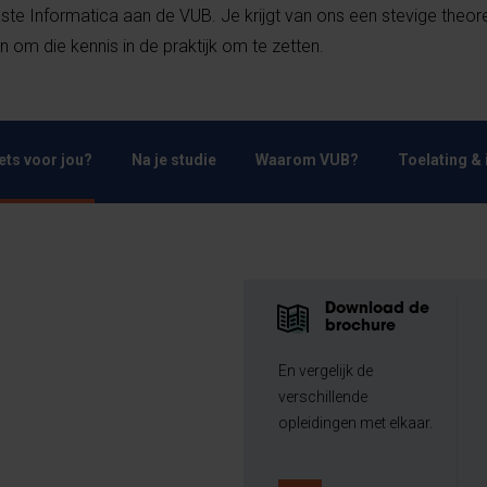
e Informatica aan de VUB. Je krijgt van ons een stevige theor
om die kennis in de praktijk om te zetten.
Iets voor jou?
Na je studie
Waarom VUB?
Toelating & 
Download de
brochure
En vergelijk de
verschillende
opleidingen met elkaar.