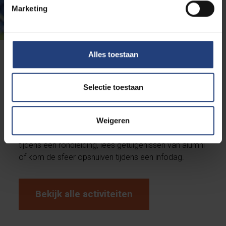
Marketing
Alles toestaan
Deze opleiding beter leren
kennen?
Selectie toestaan
Benieuwd of deze opleiding echt bij je past?
Neem
Weigeren
deel aan een van onze (online)
studiekeuzeactiviteiten
. Ontdek de campus
tijdens een rondleiding, lees getuigenissen van alumni
of kom de sfeer opsnuiven tijdens een infodag.
Bekijk alle activiteiten