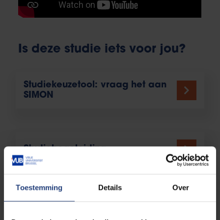
Is deze studie iets voor jou?
Studiekeuzetool: vraag het aan
SIMON
Studiebegeleiding
Toestemming
Details
Over
Toelatingsvoorwaarden