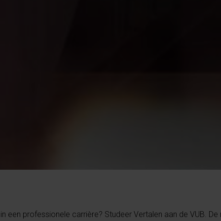
en in een professionele carrière? Studeer Vertalen aan de VUB. De