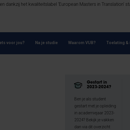
 en dankzij het kwaliteitslabel ‘European Masters in Translation' s
Iets voor jou?
Na je studie
Waarom VUB?
Toelating & 
Gestart in
2023-2024?
Ben je als student
gestart met je opleiding
in academiejaar 2023-
2024? Bekijk je vakken
dan via dit overzicht