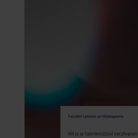
Faculteit Letteren en Wijsbegeerte
Wil je je talenknobbel verzilver