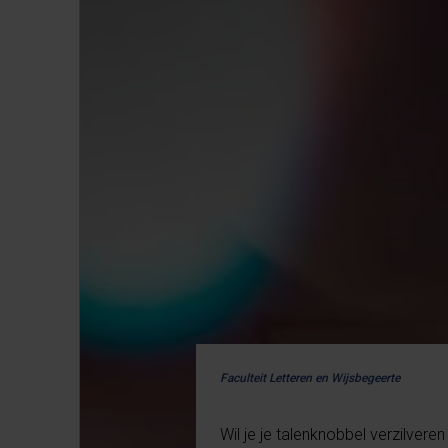
Faculteit Letteren en Wijsbegeerte
Wil je je talenknobbel verzilver