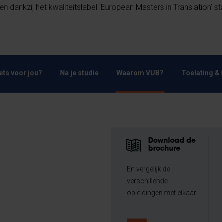
 en dankzij het kwaliteitslabel ‘European Masters in Translation' s
Iets voor jou?
Na je studie
Waarom VUB?
Toelating & 
Download de
brochure
En vergelijk de
verschillende
opleidingen met elkaar.