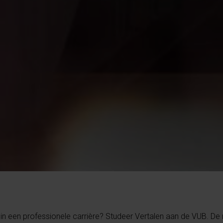
en in een professionele carrière? Studeer Vertalen aan de VUB. De