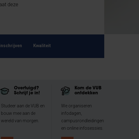
taat deze
inschrijven
Kwaliteit
Overtuigd?
Kom de VUB
Schrijf je in!
ontdekken
Studeer aan de VUB en
We organiseren
bouw mee aan de
infodagen,
wereld van morgen.
campusrondleidingen
en online infosessies.