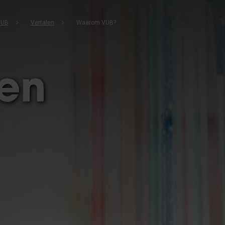
VUB
Vertalen
Waarom VUB?
len