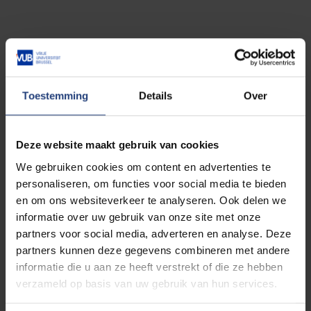
Na je studie
Toestemming
Details
Over
Hoe
behandel
je arteriële, veneuze en lymfatische
stoornissen? Beter nog, hoe kan je ze
vermijden
?
Met dit postgraduaat help je jouw patiënten met de
Deze website maakt gebruik van cookies
nevenwerkingen van hun kankerbehandeling. Denk
bijvoorbeeld aan aandoeningen als lymfoedeem na
We gebruiken cookies om content en advertenties te
borstkanker of chronische veneuze insufficiëntie.
personaliseren, om functies voor social media te bieden
Voor diverse
revalidaties
kunnen ze bij jou terecht.
en om ons websiteverkeer te analyseren. Ook delen we
Ook over de revalidatie na plastische heelkunde of
informatie over uw gebruik van onze site met onze
als gevolg van atherosclerose, deel je graag je
partners voor social media, adverteren en analyse. Deze
kennis.
partners kunnen deze gegevens combineren met andere
informatie die u aan ze heeft verstrekt of die ze hebben
verzameld op basis van uw gebruik van hun services.
Ontdek je beroepsmogelijkheden