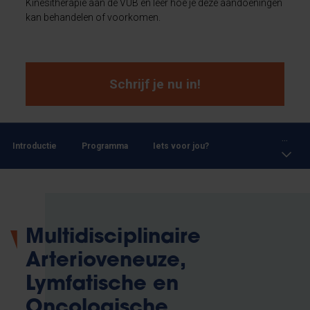
Kinesitherapie aan de VUB en leer hoe je deze aandoeningen
kan behandelen of voorkomen.
Schrijf je nu in!
...
Introductie
Programma
Iets voor jou?
Multidisciplinaire
Arterioveneuze,
Lymfatische en
Oncologische