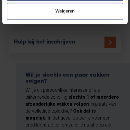
Tips voor je aanmelding
Weigeren
Hulp bij het inschrijven
Wil je slechts een paar vakken
volgen?
Wil je uit persoonlijke interesse of als
bijkomende scholing
slechts 1 of meerdere
afzonderlijke vakken volgen
, in plaats van
de volledige opleiding?
Ook dat is
mogelijk.
In dat geval opteer je voor een
creditcontract en ontvang je na afloop een