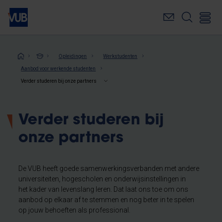
Overslaan
en
naar
de
inhoud
Kruimelpad
Opleidingen
Werkstudenten
gaan
Aanbod voor werkende studenten
Verder studeren bij onze partners
Verder studeren bij
onze partners
De VUB heeft goede samenwerkingsverbanden met andere
universiteiten, hogescholen en onderwijsinstellingen in
het kader van levenslang leren. Dat laat ons toe om ons
aanbod op elkaar af te stemmen en nog beter in te spelen
op jouw behoeften als professional.