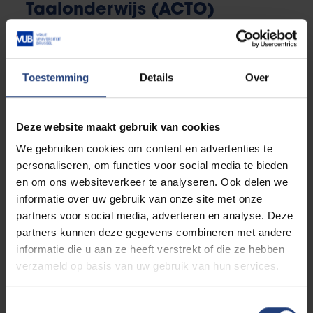
Taalonderwijs (ACTO)
Van taalcursussen tot officieel erkende taaltesten,
van workshops op maat tot
Toestemming
Details
Over
individuele taalondersteuning: bij het Academisch
Centrum voor Taalonderwijs (ACTO) op onze VUB
Main Campus kan je terecht voor alle mogelijke
Deze website maakt gebruik van cookies
taaldiensten. Geen betere plek om een taal te leren
We gebruiken cookies om content en advertenties te
dan in onze meertalige wereldstad Brussel!
personaliseren, om functies voor social media te bieden
en om ons websiteverkeer te analyseren. Ook delen we
informatie over uw gebruik van onze site met onze
Ontdek het aanbod van ACTO
partners voor social media, adverteren en analyse. Deze
partners kunnen deze gegevens combineren met andere
informatie die u aan ze heeft verstrekt of die ze hebben
CVO Semper
verzameld op basis van uw gebruik van hun services.
Websites ontwikkelen? Je boekhoudkennis
Toestemmingsselectie
bijschaven? Een taal leren? Binnen het brede aanbod