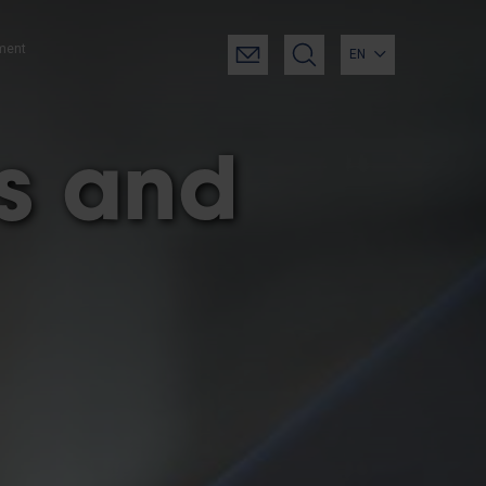
ment
EN
cs and