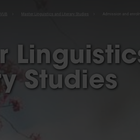
b
 VUB
Master Linguistics and Literary Studies
Admission and enrol
 Linguisti
ry Studies