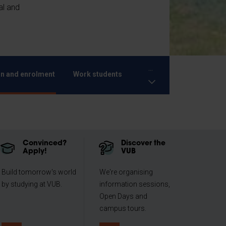
al and
...
n and enrolment
Work students
Convinced?
Discover the
Apply!
VUB
Build tomorrow's world
We're organising
by studying at VUB.
information sessions,
Open Days and
campus tours.