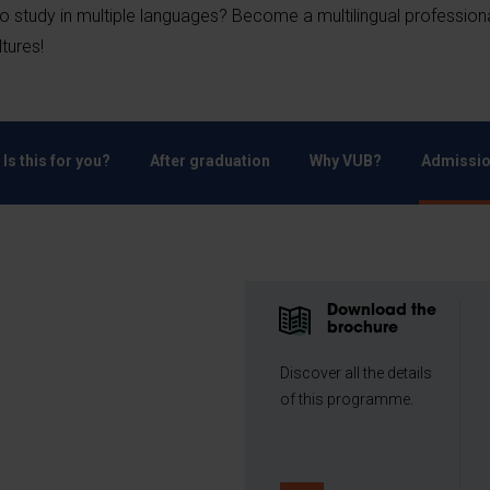
 to study in multiple languages? Become a multilingual profession
tures!
Is this for you?
After graduation
Why VUB?
Admissio
Download the
brochure
Discover all the details
of this programme.