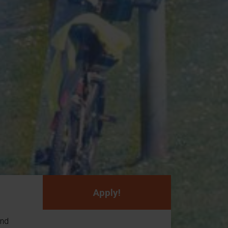
Apply!
and