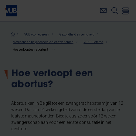
Overslaan
en
naar
de
inhoud
Kruimelpad
VUB voor iedereen
Gezondheid en veiligheid
gaan
Medische en psychosociale dienstverlening
VUB-Dilemma
Hoe verloopt een abortus?
Hoe verloopt een
abortus?
Abortus kan in België tot een zwangerschapstermijn van 12
weken. Dat zijn 14 weken geteld vanaf de eerste dag van je
laatste maandstonden. Bied je dus zeker vóór 12 weken
zwangerschap aan voor een eerste consultatie in het
centrum.