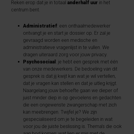
Reken erop dat je in totaal
anderhalf uur
in het
centrum bent.
Administratief
: een onthaalmedewerker
ontvangt je en start je dossier op. Er zal je
gevraagd worden een medische en
administratieve vragenlijst in te vullen. We
dragen uiteraard zorg voor jouw privacy.
Psychosociaal
: je hebt een gesprek met één
van onze medewerkers. De bedoeling van dit
gesprek is dat jij kwijt kan wat je wil vertellen,
dat je vragen kan stellen en dat je uitleg krijgt.
Naargelang jouw behoefte gaan we dieper of
juist minder diep in op gevoelens en gedachten
die een ongewenste zwangerschap met zich
kan meebrengen. Twijfel je? We zijn
gespecialiseerd om je te begeleiden in wat
voor jou de juiste beslissing is. Thema’s die ook
aan bod komen: wat liep er mis met de