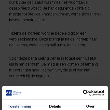
dun buisje geplaatst waarmee het vruchtzakje
geaspireerd wordt. Je kan gedurende korte tijd
matige tot stevige krampen voelen, vergelijkbaar met
hevige menstruatiepijn.
Tijdens de ingreep word je begeleid door een
verpleegkundige. Deze brengt je na de ingreep naar
een kamer, waar je een half uurtje kan rusten.
Voor deze behandeling ben je in totaal een tweetal
uur in het centrum. Je mag alleen komen, of iemand
meebrengen naar het centrum, die je al dan niet
vergezelt bij de ingreep.
Methode 2:
abortuspil
Toestemming
Details
Over
Een abortus door medicatie is een geïnduceerd