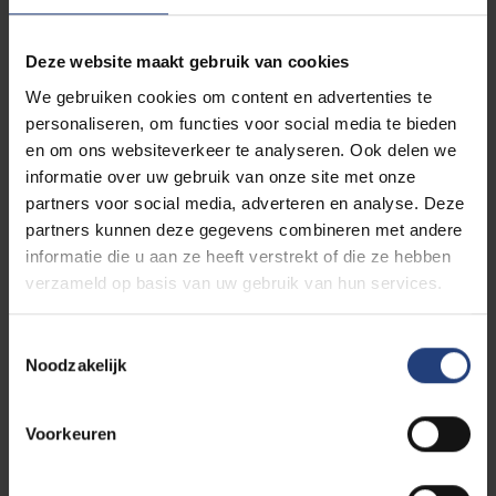
miskraam en gebeurt altijd in twee stappen. Door de
eerste pil zal de zwangerschap stoppen met groeien.
Deze website maakt gebruik van cookies
De tweede reeks pillen zorgen ervoor dat de
We gebruiken cookies om content en advertenties te
baarmoeder samentrekt en zo het vruchtzakje
personaliseren, om functies voor social media te bieden
uitstoot.
en om ons websiteverkeer te analyseren. Ook delen we
informatie over uw gebruik van onze site met onze
De
eerste pil
bevat mifepristone, een stof die
partners voor social media, adverteren en analyse. Deze
ervoor zorgt dat hormonen die nodig zijn voor de
partners kunnen deze gegevens combineren met andere
zwangerschap niet meer kunnen werken. De
informatie die u aan ze heeft verstrekt of die ze hebben
zwangerschap kan na deze pil niet meer goed verder
verzameld op basis van uw gebruik van hun services.
evolueren. De meeste vrouwen voelen lichamelijk
weinig effect van deze pil. Omdat de beslissing tot
Toestemmingsselectie
afbreking van de zwangerschap definitief genomen
Noodzakelijk
wordt op het moment van inname van deze pil,
gebeurt dit altijd in het centrum. Reken hier een half
uurtje voor.
Voorkeuren
De
tweede soort medicatie
wordt 24 tot 48 uur