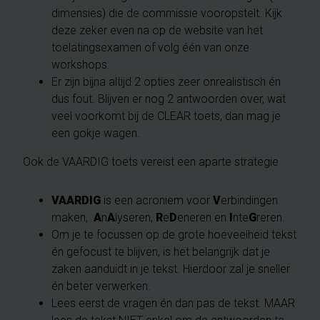
dimensies) die de commissie vooropstelt. Kijk
deze zeker even na op de website van het
toelatingsexamen of volg één van onze
workshops.
Er zijn bijna altijd 2 opties zeer onrealistisch én
dus fout. Blijven er nog 2 antwoorden over, wat
veel voorkomt bij de CLEAR toets, dan mag je
een gokje wagen.
Ook de VAARDIG toets vereist een aparte strategie
VAARDIG
is een acroniem voor
V
erbindingen
maken,
A
n
A
lyseren,
R
e
D
eneren en
I
nte
G
reren.
Om je te focussen op de grote hoeveelheid tekst
én gefocust te blijven, is het belangrijk dat je
zaken aanduidt in je tekst. Hierdoor zal je sneller
én beter verwerken.
Lees eerst de vragen én dan pas de tekst. MAAR