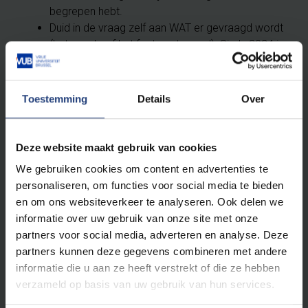
begrepen hebt.
Duid in de vraag zelf aan WAT er gevraagd wordt
(het goede of het foute antwoord). Sinds 2024 is
er een markeerfunctie in VAARDIG en CLEAR,
gebruik deze om aan te duiden WAT er exact
wordt gevraagd.
Toestemming
Details
Over
Bij twijfel blijf je niet hangen bij de vraag maar ga
je over naar de volgende. Gebruik zekerde
button 'overzicht' als je vragen overslaat, zodat
Deze website maakt gebruik van cookies
je niets uit het oog verliest.
We gebruiken cookies om content en advertenties te
Keer pas terug naar de “on(be)grijpbare” vraag
personaliseren, om functies voor social media te bieden
als je alle andere vragen behandeld hebt.
en om ons websiteverkeer te analyseren. Ook delen we
informatie over uw gebruik van onze site met onze
Het examen wordt tegen tijd ingevuld
partners voor social media, adverteren en analyse. Deze
partners kunnen deze gegevens combineren met andere
Je hoeft je niet aan de volgorde van de vragen te
informatie die u aan ze heeft verstrekt of die ze hebben
houden.
verzameld op basis van uw gebruik van hun services.
Vul eerst de vragen in over de onderwerpen waar
je goed in bent bv.: eerst genetica van biologie,