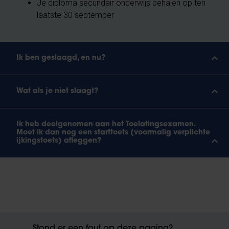
Je diploma secundair onderwijs behalen op ten
laatste 30 september
Ik ben geslaagd, en nu?
Wat als je niet slaagt?
Ik heb deelgenomen aan het Toelatingsexamen.
Moet ik dan nog een starttoets (voormalig verplichte
ijkingstoets) afleggen?
Stond er een fout op deze pagina?