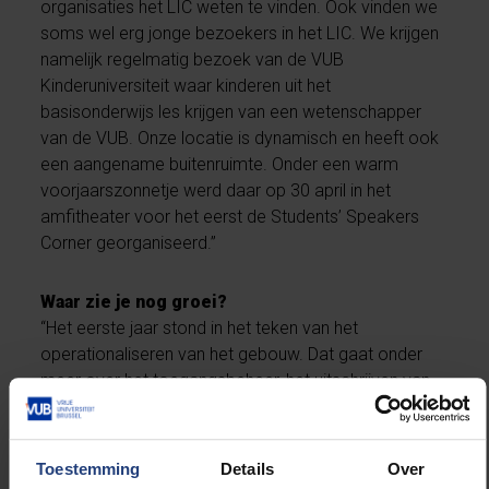
organisaties het LIC weten te vinden. Ook vinden we
soms wel erg jonge bezoekers in het LIC. We krijgen
namelijk regelmatig bezoek van de VUB
Kinderuniversiteit waar kinderen uit het
basisonderwijs les krijgen van een wetenschapper
van de VUB. Onze locatie is dynamisch en heeft ook
een aangename buitenruimte. Onder een warm
voorjaarszonnetje werd daar op 30 april in het
amfitheater voor het eerst de Students’ Speakers
Corner georganiseerd.”
Waar zie je nog groei?
“Het eerste jaar stond in het teken van het
operationaliseren van het gebouw. Dat gaat onder
meer over het toegangsbeheer, het uitschrijven van
het beleid en de samenwerking met allerlei diensten.
We hebben in die periode heel veel geleerd van de
gebruikers en kwamen daarbij ook zeker veel
Toestemming
Details
Over
uitdagingen tegen. Nu ontstaat er wat ruimte om