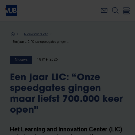
Overslaan
en
naar
de
inhoud
Kruimelpad
Nieuwsoverzicht
gaan
Een jaar LIC: “Onze speedgates gingen maar liefst 700.000 keer open”
18 mei 2026
Nieuws
Een jaar LIC: “Onze
speedgates gingen
maar liefst 700.000 keer
open”
Het Learning and Innovation Center (LIC)