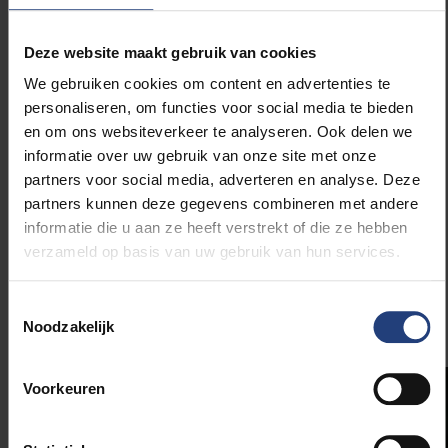
verder te dromen. Zo willen we zelf meer activiteiten
organiseren. In maart deden we dat al met The Long
Deze website maakt gebruik van cookies
Night against Procrastination, een samenwerking
We gebruiken cookies om content en advertenties te
tussen verschillende diensten van VUB en ULB. Veel
personaliseren, om functies voor social media te bieden
studenten, en bij uitbreiding bijna iedereen, hebben in
en om ons websiteverkeer te analyseren. Ook delen we
meer of mindere mate te maken met uitstelgedrag.
informatie over uw gebruik van onze site met onze
Die avond werden er allerlei workshops en sessies
partners voor social media, adverteren en analyse. Deze
gegeven om met behulp van tips & tricks
partners kunnen deze gegevens combineren met andere
uitstelgedrag tegen te gaan. Bijzonder nuttig en ook
informatie die u aan ze heeft verstrekt of die ze hebben
nog eens heel gezellig onder het genot van
verzameld op basis van uw gebruik van hun services.
sandwiches en muziek. Volgend jaar hopen we dit
weer te kunnen organiseren.”
Toestemmingsselectie
Noodzakelijk
Voorkeuren