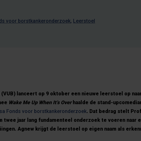
ds voor borstkankeronderzoek
Leerstoel
l (VUB) lanceert op 9 oktober een nieuwe leerstoel op naa
rnee
Wake Me Up When It’s Over
haalde de stand-upcomedian
a Fonds voor borstkankeronderzoek
. Dat bedrag stelt Prof.
om twee jaar lang fundamenteel onderzoek te voeren naar 
iingen. Agnew krijgt de leerstoel op eigen naam als erkenn