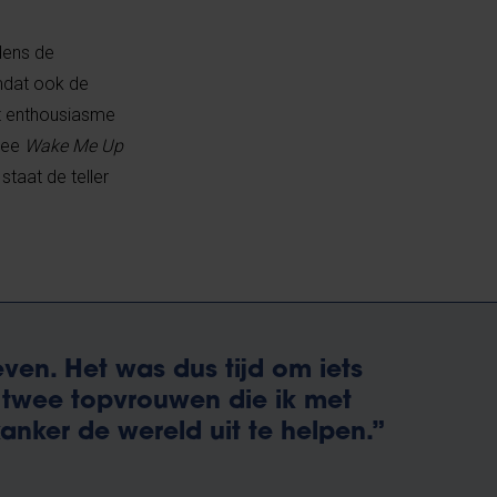
dens de
mdat ook de
t enthousiasme
rnee
Wake Me Up
taat de teller
even. Het was dus tijd om iets
 twee topvrouwen die ik met
anker de wereld uit te helpen.”