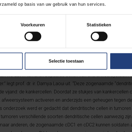
erzameld op basis van uw gebruik van hun services.
 te toetsen. Onze universiteit is Alex Agnew bijzonder dankbaar vo
derzoek.”
Voorkeuren
Statistieken
pie
ingezet voor het onderzoek naar een therapie tegen kankerherva
Selectie toestaan
kten we dat in tumoren bepaalde cellen van ons afweersysteem 
 legt prof. dr. ir. Damya Laoui uit. “Deze zogenaamde “dendritis
de vijand: de kankercellen. Doordat ze stukjes van kankercelle
et afweersysteem activeren en anderzijds een geheugen tegen d
s onderzoek werd er gedacht dat dendritische cellen in tumoren
n tumoren verschillende soorten dendritische cellen aanwezig zi
, maar anderen, de zogenaamde cDC1 en cDC2 kunnen soldaten a