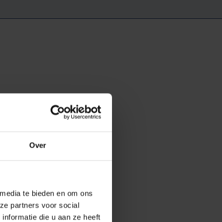
tie. “De
ya Laoui. Het
 die hij is.”
Over
t aan. Via een
 media te bieden en om ons
ze partners voor social
nkzij het
nformatie die u aan ze heeft
B krijgt de kans