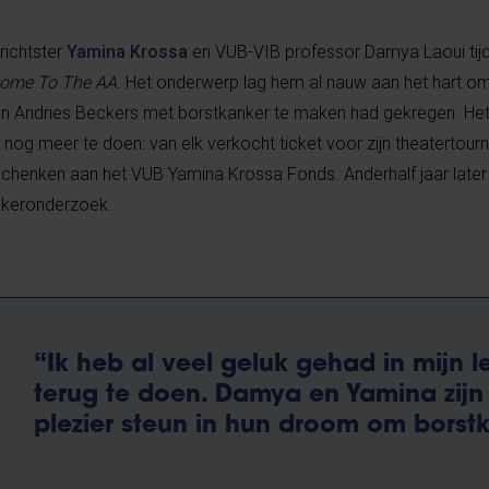
ichtster
Yamina Krossa
en VUB-VIB professor Damya Laoui tij
ome To The AA
. Het onderwerp lag hem al nauw aan het hart o
n Andries Beckers met borstkanker te maken had gekregen. He
nog meer te doen: van elk verkocht ticket voor zijn theatertou
schenken aan het VUB Yamina Krossa Fonds. Anderhalf jaar later s
nkeronderzoek.
“Ik heb al veel geluk gehad in mijn l
terug te doen. Damya en Yamina zijn
plezier steun in hun droom om borstk