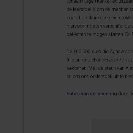
lichaam tegen kanker en uitzaa
de leerstoel is om de mechanis
zoals borstkanker en eierstokkan
Hiervoor moeten verschillende 
patiënten te mogen starten. Dr. 
De 100.000 euro die Agnew schon
fundamenteel onderzoek te voer
bekomen. Met de steun van Alex
en om ons onderzoek uit te bre
Foto's van de lancering
door J