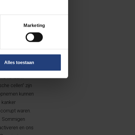
or zijn
Marketing
l en
Alles toestaan
ons lichaam
che cellen” zijn
n opnemen kunnen
e kanker
 corrupt waren.
jn. Sommigen
ctiveren en ons