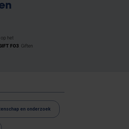
gen
 op het
GIFT FO3
. Giften
enschap en onderzoek