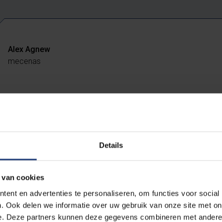
Alex Agnew
mecenas
wilde Alex Agnew erkenning geven voor zijn bijzonder gulle dona
t een enorme opsteker voor het onderzoek van prof. dr. ir. Dam
unnen bedanken met deze leerstoel, een eer de mecenas waardig
Details
ens niet enkel op als geldschieter. Hij gaat ook een engagemen
jft Agnew op de hoogte van de resultaten van het onderzoek.
 van cookies
ent en advertenties te personaliseren, om functies voor social
. Ook delen we informatie over uw gebruik van onze site met on
ier voor een bedrijf of schenker om zijn inzichten te verruimen da
e. Deze partners kunnen deze gegevens combineren met andere i
t vicerector Innovatie & Valorisatie Hugo Thienpont. “En de VU