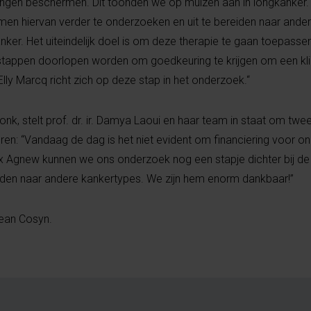
iingen beschermen. Dit toonden we op muizen aan in longkanker.
men hiervan verder te onderzoeken en uit te bereiden naar ande
ker. Het uiteindelijk doel is om deze therapie te gaan toepassen 
stappen doorlopen worden om goedkeuring te krijgen om een klin
Elly Marcq richt zich op deze stap in het onderzoek.“
k, stelt prof. dr. ir. Damya Laoui en haar team in staat om twee
en: “Vandaag de dag is het niet evident om financiering voor o
 Agnew kunnen we ons onderzoek nog een stapje dichter bij de
iden naar andere kankertypes. We zijn hem enorm dankbaar!”
ean Cosyn.