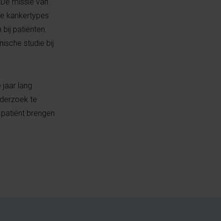
 De missie van
re kankertypes
bij patiënten.
ische studie bij
 jaar lang
nderzoek te
 patiënt brengen