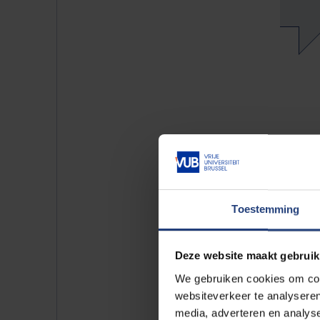
Fondsoprichtster Yamina Krossa 
donatie van Alex Agnew beteken
verheugt me enorm dat we hem k
Toestemming
Als mecenas treedt Agnew trouw
stuurgroep van de leerstoel bli
Deze website maakt gebruik
We gebruiken cookies om cont
websiteverkeer te analyseren
“Een leerstoel is een ideale man
media, adverteren en analys
onderzoeksteam van de VUB,” zeg