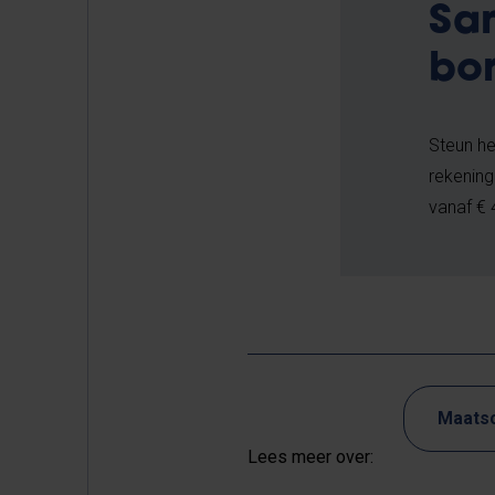
Sam
bor
Steun h
rekeni
vanaf € 
Maatsc
Lees meer over: