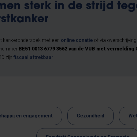
en sterk in de strijd te
stkanker
et kankeronderzoek met een
online donatie
of via overschrijving
ngnummer
BE51 0013 6779 3562 van de VUB met vermelding 
40 zijn
fiscaal aftrekbaar
.
happij en engagement
Gezondheid
Wet