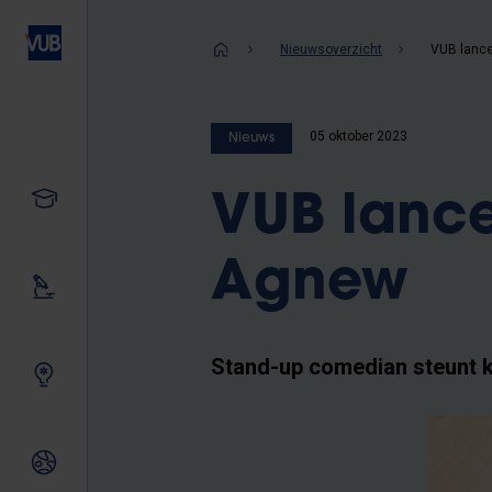
Overslaan
en
Kruimelpad
Nieuwsoverzicht
naar
de
inhoud
05 oktober 2023
Nieuws
gaan
Studeren
VUB lance
Agnew
Ons onderzoek
Stand-up comedian steunt k
Samen innoveren
Internationale relaties