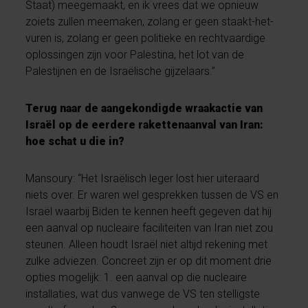
Staat) meegemaakt, en ik vrees dat we opnieuw
zoiets zullen meemaken, zolang er geen staakt-het-
vuren is, zolang er geen politieke en rechtvaardige
oplossingen zijn voor Palestina, het lot van de
Palestijnen en de Israëlische gijzelaars.”
Terug naar de aangekondigde wraakactie van
Israël op de eerdere rakettenaanval van Iran:
hoe schat u die in?
Mansoury: “Het Israëlisch leger lost hier uiteraard
niets over. Er waren wel gesprekken tussen de VS en
Israël waarbij Biden te kennen heeft gegeven dat hij
een aanval op nucleaire faciliteiten van Iran niet zou
steunen. Alleen houdt Israël niet altijd rekening met
zulke adviezen. Concreet zijn er op dit moment drie
opties mogelijk: 1. een aanval op die nucleaire
installaties, wat dus vanwege de VS ten stelligste