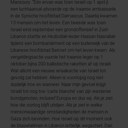
Mansoury: “Eén ervan was toen Israël op 1 april jl.
een luchtaanval uitvoerde op de Iraanse ambassade
in de Syrische hoofdstad Damascus. Daarbij kwamen
13 mensen om het leven. Een tweede was toen
Israël eind september een grondoffensief in Zuid-
Libanon startte en Hezbollah-leider Hassan Nasrallah
tijdens een bombardement op een buitenwijk van de
Libanese hoofdstad Beiroet om het leven kwam. Als
vergeldingsactie vuurde het Iraanse leger op 1
oktober bijna 200 ballistische raketten af op Israël.
Wat allicht een nieuwe wraakactie van Israël tot
gevolg zal hebben. Alleen is voorlopig nog niet
duidelijk hoe en wanneer. Naar mijn gevoel krijgt
Israël tot nog toe ‘carte blanche’ van zijn westerse
bondgenoten, inclusief Europa en dus wij. Als je ziet
hoe die oorlog blijft uitdijen. Als je ziet in welke
mensonwaardige omstandigheden de mensen in
Gaza zich bevinden. Hoe Israël op dit moment ook
de blauwhelmen in Libanon letterlijk wegschiet. Dan