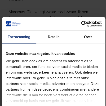
Mansoury: “Dat weegt zwaar. Heel zwaar. Ik ben
fysiek hier, maar mijn roots liggen in Iran. Het eerste
wat ik ’s ochtends doe, is alle internationale
nieuwsberichten checken. Momenteel maak ik mij
elke nacht opnieuw zorgen over wat er de afgelopen
Toestemming
Details
Over
uren gebeurd zou zijn. Heel pijnlijk. We weten allemaal
dat Israël op militair en hoogtechnologisch vlak
sterker staat. En dus: hoe ziet de toekomt eruit?
Deze website maakt gebruik van cookies
Voorlopig is het koffiedik kijken hoezeer deze oorlog
We gebruiken cookies om content en advertenties te
nog zal uitbreiden en wat de gevolgen ervan zullen
personaliseren, om functies voor social media te bieden
zijn voor de Palestijnen, Libanezen, Iraniërs,
en om ons websiteverkeer te analyseren. Ook delen we
Jordaniërs, enz...”
informatie over uw gebruik van onze site met onze
partners voor social media, adverteren en analyse. Deze
Hoe ervaart de Iranese bevolking dit conflict,
partners kunnen deze gegevens combineren met andere
deze dreiging?
informatie die u aan ze heeft verstrekt of die ze hebben
verzameld op basis van uw gebruik van hun services.
Mansoury: ”Die is vooral heel ongerust. Er is een deel