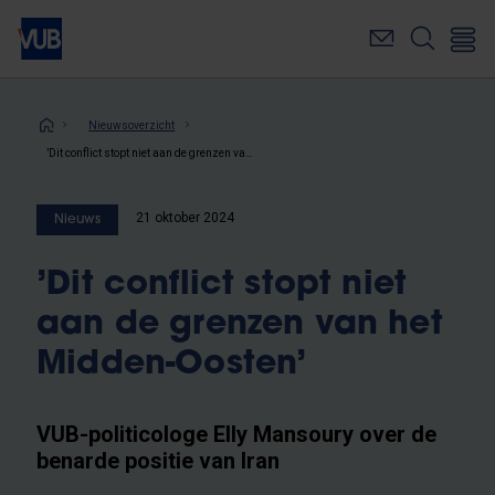
Overslaan
en
naar
de
inhoud
Kruimelpad
Nieuwsoverzicht
gaan
’Dit conflict stopt niet aan de grenzen van het Midden-Oosten’
21 oktober 2024
Nieuws
’Dit conflict stopt niet
aan de grenzen van het
Midden-Oosten’
VUB-politicologe Elly Mansoury over de
benarde positie van Iran