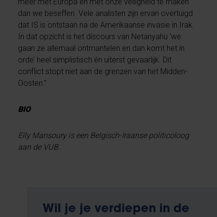
meer met Europa en met onze veiligheid te maken
dan we beseffen. Vele analisten zijn ervan overtuigd
dat IS is ontstaan na de Amerikaanse invasie in Irak.
In dat opzicht is het discours van Netanyahu ‘we
gaan ze allemaal ontmantelen en dan komt het in
orde’ heel simplistisch én uiterst gevaarlijk. Dit
conflict stopt niet aan de grenzen van het Midden-
Oosten.”
BIO
Elly Mansoury is een Belgisch-Iraanse politicoloog
aan de VUB.
Wil je je verdiepen in de