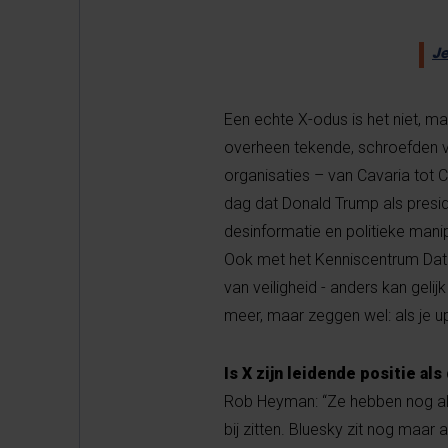
Je
Een echte X-odus is het niet, m
overheen tekende, schroefden v
organisaties – van Cavaria tot 
dag dat Donald Trump als presid
desinformatie en politieke manip
Ook met het Kenniscentrum Data
van veiligheid - anders kan gel
meer, maar zeggen wel: als je u
Is X zijn leidende positie al
Rob Heyman: “Ze hebben nog alt
bij zitten. Bluesky zit nog maar 