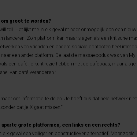
s om groot te worden?
ill tell. Het lijkt me in elk geval minder onmogelijk dan een nie
m lanceren. Zo’n platform kan maar slagen als een kritische m
netwerken van vrienden en andere sociale contacten heel immobiel
 naar een ander platform. De laatste massaexodus was van My
als een café: je kunt ruzie hebben met de cafébaas, maar als je
t snel van café veranderen.”
en, maar om informatie te delen. Je hoeft dus dat hele netwerk ni
 zonder dat je X gaat missen.”
 aparte grote platformen, een links en een rechts?
elk geval een veiliger en constructiever alternatief. Maar zoals ik 