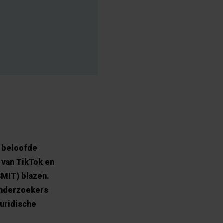
e beloofde
 van TikTok en
SMIT) blazen.
onderzoekers
juridische