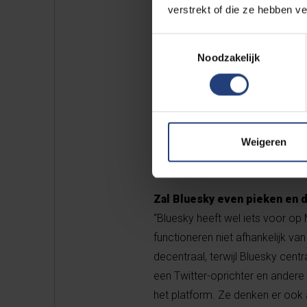
verstrekt of die ze hebben v
Toestemmingsselectie
Noodzakelijk
Is Bluesky onze hoop in ban
“Misschien, maar dat is dan voora
Weigeren
verhuizen, zal Bluesky daar nie
Zal Bluesky even pieken en
“Bluesky heeft wel iets voor op 
functioneren niet afhankelijk va
decentraal, terwijl Bluesky cent
een Twitter-oprichter en andere 
het platform. Ze denken er ook