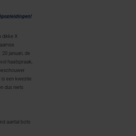
olgopleidingen!
n dikke X
Vlaamse
 20 januari, de
 vol haatspraak,
 toeschouwer.
is een kwestie
n dus niets
nd aantal bots