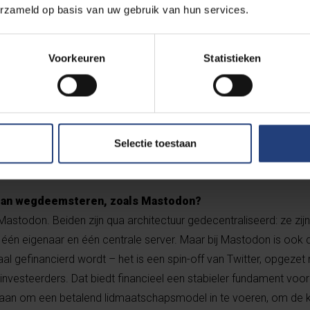
erzameld op basis van uw gebruik van hun services.
Voorkeuren
Statistieken
ge dagen?
l omdat die trollen nu even in snelheid gepakt zijn. Als zij binne
Selectie toestaan
t meteen een antwoord op klaar hebben.”
 dan wegdeemsteren, zoals Mastodon?
Mastodon. Beiden zijn qua architectuur gedecentraliseerd: ze zij
n één eigenaar en één centrale server. Maar bij Mastodon is ook d
raal gefinancierd wordt – het is een spin-off van Twitter, opgezet
investeerders. Dat biedt financieel een stabieler fundament voor
 aan om een betalend lidmaatschapsmodel in te voeren, om de 