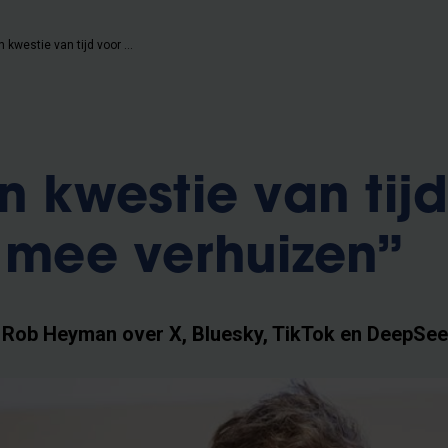
“Het is een kwestie van tijd voor de trollen mee verhuizen”
n kwestie van tij
n mee verhuizen”
 Rob Heyman over X, Bluesky, TikTok en DeepSe