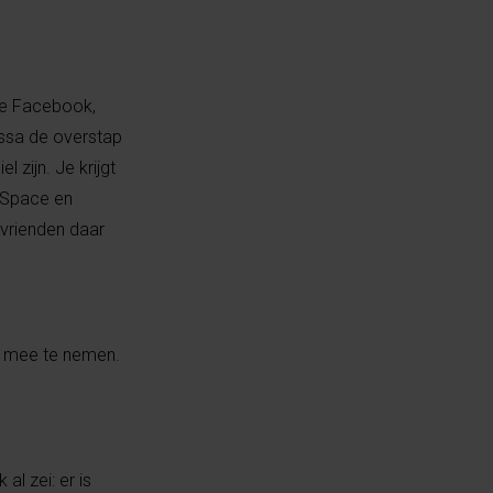
uwe Facebook,
assa de overstap
 zijn. Je krijgt
 Space en
 vrienden daar
et mee te nemen.
al zei: er is