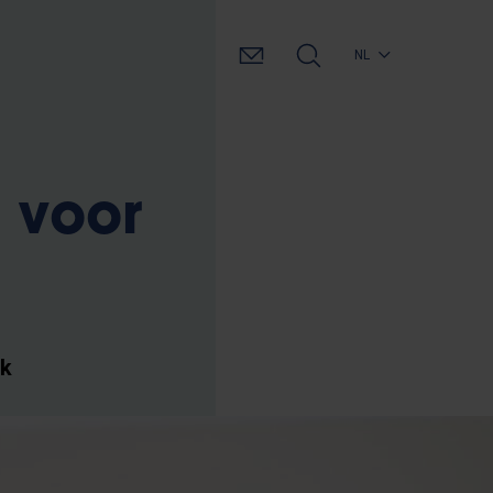
NL
d voor
ek