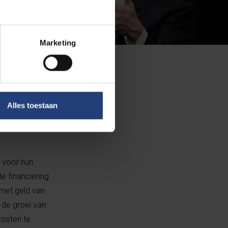
Marketing
nkort ook
Alles toestaan
n voor hun
e financiering
 met geld van
 de groei van
kosten te