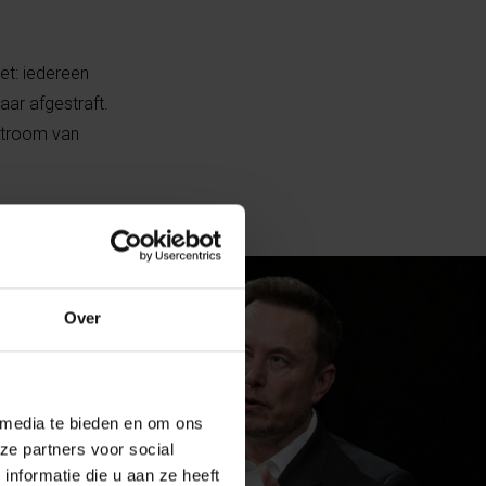
et: iedereen
ar afgestraft.
 stroom van
Over
 media te bieden en om ons
ze partners voor social
nformatie die u aan ze heeft