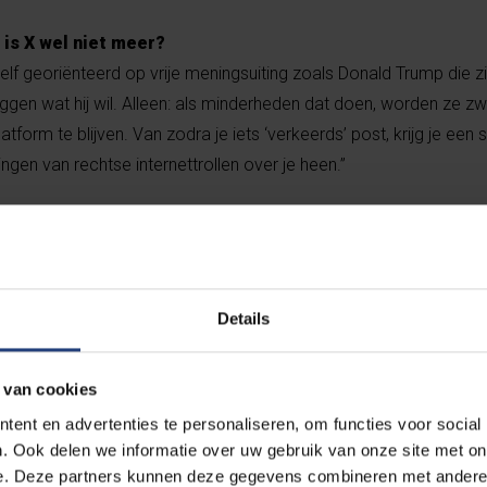
is X wel niet meer?
zelf georiënteerd op vrije meningsuiting zoals Donald Trump die zi
en wat hij wil. Alleen: als minderheden dat doen, worden ze zwa
tform te blijven. Van zodra je iets ‘verkeerds’ post, krijg je een
ngen van rechtse internettrollen over je heen.”
Details
 van cookies
witter met veel lawaai over en
ent en advertenties te personaliseren, om functies voor social
r X.
. Ook delen we informatie over uw gebruik van onze site met on
e. Deze partners kunnen deze gegevens combineren met andere i