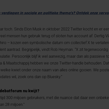
 verdiepen in sociale en politieke thema's? Ontdek onze verv
aar toch. Sinds Elon Musk in oktober 2022 Twitter kocht en er ee
eel mensen hun gebruik terug of sloten hun account af. Dertig 
Chiro – kozen een symbolische datum om collectief X te verlaten:
ent aantrad. Begrijpelijk, vindt Rob Heyman. “X zit tegenwoordig
ulatie. Persoonlijk blijf ik wel aanwezig, maar dan als passieve
 & Maatschappij hebben we onze Twitter-handle behouden. Dat 
ijk welke kwiet onder onze naam van alles online gooien. We poste
pdates wil, zoek ons dan op Bluesky.”
s debatforum nu kwijt?
ijd 300 miljoen gebruikers, met die nuance dat daar een onbeke
aan 28 miljoen."