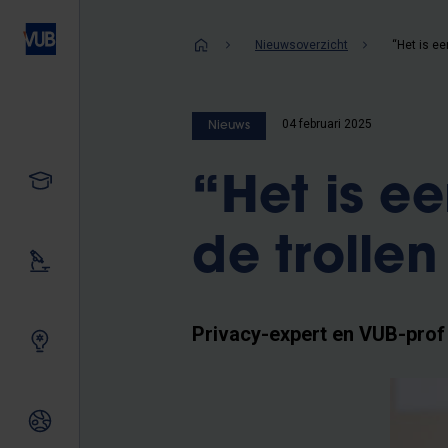
Overslaan
en
Kruimelpad
Nieuwsoverzicht
naar
de
inhoud
04 februari 2025
Nieuws
gaan
Studeren
“Het is ee
de trolle
Ons onderzoek
Privacy-expert en VUB-prof
Samen innoveren
Internationale relaties