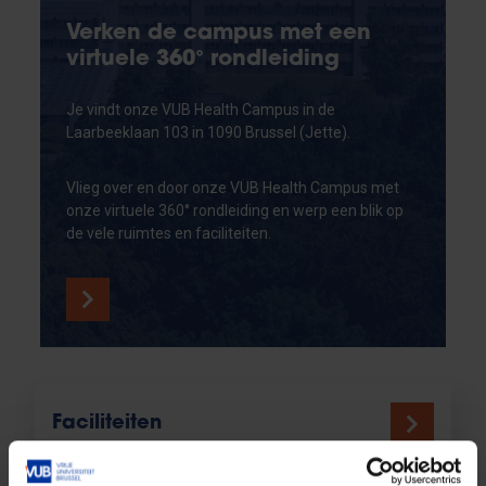
Verken de campus met een
virtuele 360° rondleiding
Je vindt onze VUB Health Campus in de
Laarbeeklaan 103 in 1090 Brussel (Jette).
Vlieg over en door onze VUB Health Campus met
onze virtuele 360° rondleiding en werp een blik op
de vele ruimtes en faciliteiten.
Faciliteiten