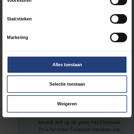
Voorkeuren
alle niet-medische opleidingen op onze
VUB Main Campus in Etterbeek en alle
Statistieken
medische opleidingen (en bepaalde
opleidingsonderdelen van Lichamelijke
Opvoeding en Kinesitherapie) op onze
Marketing
VUB Health Campus in Jette doorgaan?
deze campussen niet altijd zo geheten
hebben? Respectievelijk kenden we
Alles toestaan
ze als onze 'Brussels Humanities and
Science Campus' en 'Brussels Health
Campus'. Of, zoals velen ze noemen,
Selectie toestaan
onze VUB campussen in Etterbeek en
Jette.
de VUB Main Campus eigenlijk in Elsene
Weigeren
ligt, en dus niet in Etterbeek zoals de
naam doet vermoeden? De campus
bevindt zich op de grens met Etterbeek.
Zo is het maar 5 minuten wandelen van