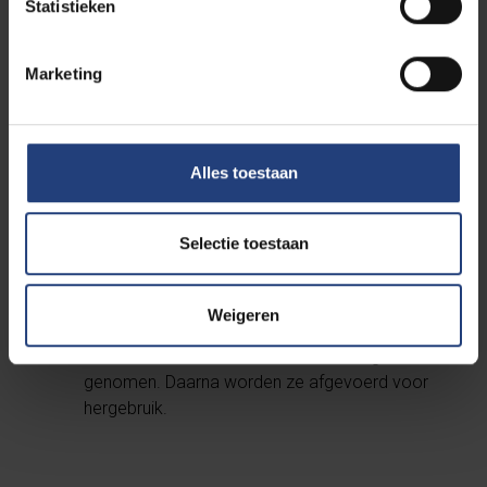
Statistieken
weggesleept.
Wie foutparkeert zonder acute hinder te
veroorzaken, krijgt een waarschuwing. Bij een
Marketing
2de keer foutparkeren binnen het academiejaar
wordt de wagen weggesleept of volgt er een
tijdelijke toegangsverbod.
Alles toestaan
Wagens mogen maximaal 1 maand
aaneengesloten geparkeerd worden.
Toegangsbadges gebruik je correct volgens de
Selectie toestaan
bepalingen in het reglement.
Fietsen mogen maximaal 3 maanden
aaneengesloten gestald worden. Fietsen die
Weigeren
langer blijven staan, worden beschouwd als
weesfietsen en 3 maanden in bewaring
genomen. Daarna worden ze afgevoerd voor
hergebruik.