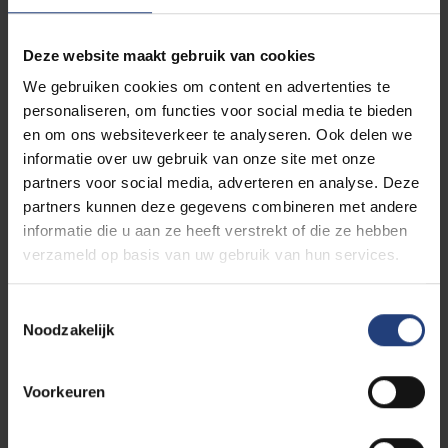
Op de campus geldt een
parkeerreglement
met
wegsleepregeling: zorg ervoor dat je je wagen
Deze website maakt gebruik van cookies
correct parkeert! Heb je vragen in verband met
We gebruiken cookies om content en advertenties te
toegangsbeheer? Neem dan
contact
met ons op.
personaliseren, om functies voor social media te bieden
en om ons websiteverkeer te analyseren. Ook delen we
Op de VUB Health Campus geldt hetzelfde
informatie over uw gebruik van onze site met onze
parkeerreglement als op de VUB Main Campus.
partners voor social media, adverteren en analyse. Deze
Enkele aandachtspunten:
partners kunnen deze gegevens combineren met andere
informatie die u aan ze heeft verstrekt of die ze hebben
Als gebruiker van onze weg- en
verzameld op basis van uw gebruik van hun services.
parkeerfaciliteiten ga je formeel akkoord met
het feit dat de wegcode en het
Toestemmingsselectie
parkeerreglement van toepassing zijn.
Noodzakelijk
Je mag enkel parkeren op de daartoe
aangeduide en gemarkeerde parkeerplaatsen.
Je neemt kennis van alle vormen van
Voorkeuren
foutparkeren vermeld in het reglement.
Wie acuut hinderlijk foutparkeert, wordt