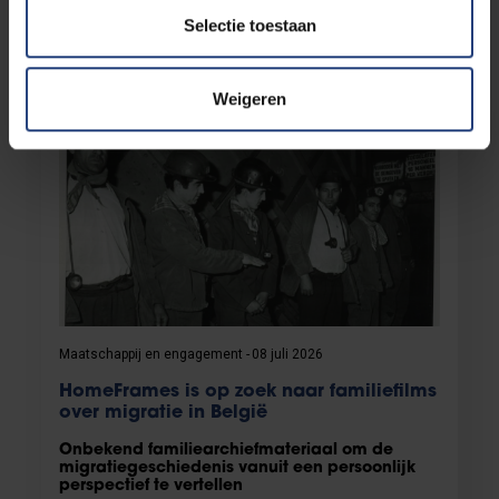
voor asiel buiten de EU te leggen
Selectie toestaan
Lees meer
Weigeren
Maatschappij en engagement
08 juli 2026
HomeFrames is op zoek naar familiefilms
over migratie in België
Onbekend familiearchiefmateriaal om de
migratiegeschiedenis vanuit een persoonlijk
perspectief te vertellen