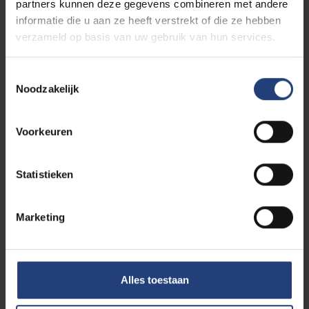
partners kunnen deze gegevens combineren met andere
Opinie VUB-onderzoeker Dennis Vanden
Auweele in De Morgen
informatie die u aan ze heeft verstrekt of die ze hebben
verzameld op basis van uw gebruik van hun services.
Lees meer
Toestemmingsselectie
Noodzakelijk
Voorkeuren
Statistieken
Marketing
Maatschappij en engagement
08 juli 2026
Concept 'Veilig derde land' blijkt lege
doos
Alles toestaan
VUB-onderzoek toont aan hoe mensenrechten
omzeild worden door de verantwoordelijkheid