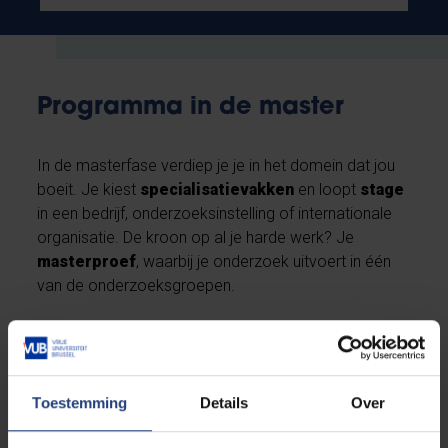
Programma in de master
In de masterfase verdiep je je in het domein dat jou
boeit. Je kiest
specialisatievakken
en loopt
stage
in een bedrijf, onderzoeksinstelling of internationale
organisatie. De kroon op al je harde werk? Je
masterproef
, waarbij je onderzoek uitvoert in één
van de onderzoeksgroepen.
Afhankelijk van je bachelorprofiel kies je een van
deze trajecten:
Toestemming
Details
Over
1. Cel- en Genbiotechnologie
Afstudeerrichtingen: