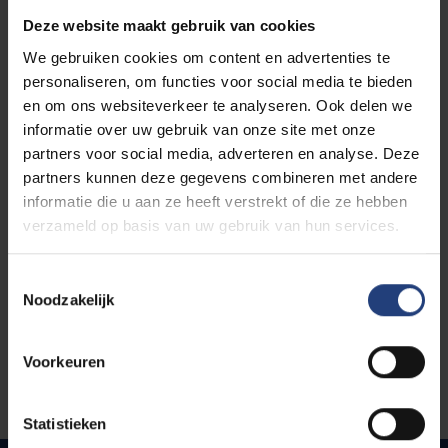
Deze website maakt gebruik van cookies
Agrobiotechnologie
– je verdiept je in
We gebruiken cookies om content en advertenties te
plantenbiotechnologie, veredeling en duurzame
personaliseren, om functies voor social media te bieden
landbouwtoepassingen.
en om ons websiteverkeer te analyseren. Ook delen we
Medische biotechnologie
(
uniek aan de
informatie over uw gebruik van onze site met onze
VUB
) – focus op celtherapieën, genetische
partners voor social media, adverteren en analyse. Deze
modificatie en innovatieve medische
partners kunnen deze gegevens combineren met andere
toepassingen.
informatie die u aan ze heeft verstrekt of die ze hebben
Synthetische biotechnologie
(
uniek aan de
verzameld op basis van uw gebruik van hun services.
VUB
) – je leert hoe je zelf nieuwe biologische
systemen bouwt op het grensvlak van biologie
Toestemmingsselectie
en technologie.
Noodzakelijk
Bekijk hieronder alle vakken van het
masterprogramma.
Voorkeuren
Statistieken