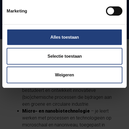
Master
Marketing
Master of Science in de Bio-
ingenieurswetenschappen: Cel- en
Genbiotechnologie
Alles toestaan
Selectie toestaan
2. Chemie en Bioprocestechnologie
Afstudeerrichtingen:
Weigeren
Duurzame chemische biotechnologie
– je
bestudeert en ontwikkelt innovatieve
(bio)chemische processen die bijdragen aan
een groene en circulaire industrie.
Micro- en nanobiotechnologie
– je leert
werken met processen en technologieën op
microschaal en nanoniveau, toegepast in