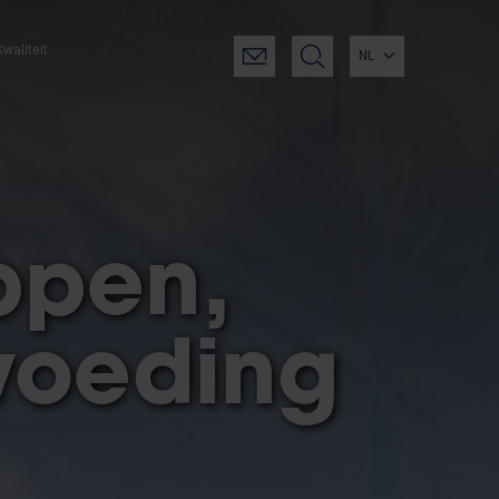
Kwaliteit
NL
ppen,
voeding