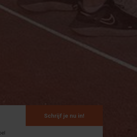
Schrijf je nu in!
oel