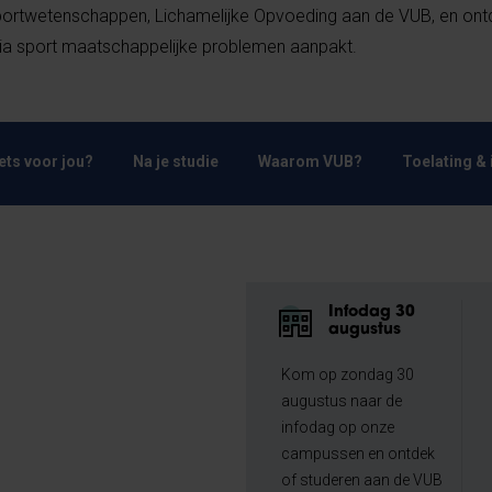
Sportwetenschappen, Lichamelijke Opvoeding aan de VUB, en ont
ia sport maatschappelijke problemen aanpakt.
Iets voor jou?
Na je studie
Waarom VUB?
Toelating & 
Infodag 30
augustus
Kom op zondag 30
augustus naar de
infodag op onze
campussen en ontdek
of studeren aan de VUB