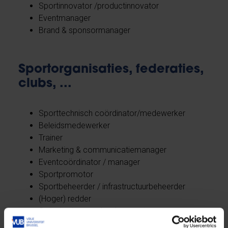
Sportinnovator /productinnovator
Eventmanager
Brand & sponsormanager
Sportorganisaties, federaties,
clubs, ...
Sporttechnisch coördinator/medewerker
Beleidsmedewerker
Trainer
Marketing & communicatiemanager
Eventcoördinator / manager
Sportpromotor
Sportbeheerder / infrastructuurbeheerder
(Hoger) redder
Coördinator naschoolse sport