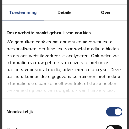
(Wetenschappenlijk)
Toestemming
Details
Over
Onderzoek
Deze website maakt gebruik van cookies
Doctoraatstudent
We gebruiken cookies om content en advertenties te
Onderzoeker in bovenstaande sectoren
personaliseren, om functies voor social media te bieden
en om ons websiteverkeer te analyseren. Ook delen we
informatie over uw gebruik van onze site met onze
Onderwijs (lager, secundair,
partners voor social media, adverteren en analyse. Deze
hoger)
partners kunnen deze gegevens combineren met andere
informatie die u aan ze heeft verstrekt of die ze hebben
verzameld op basis van uw gebruik van hun services.
Leraar LO
Leraar wetenschappen (biologie, chemie,
fysica, natuurwetenschappen, wiskunde)
Toestemmingsselectie
Leraar topsportschool
Noodzakelijk